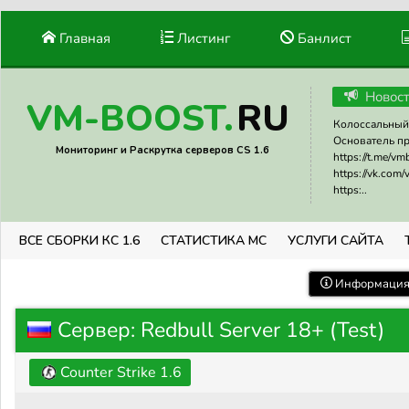
Главная
Листинг
Банлист
Новос
RU
VM-BOOST.
Колоссальный 
Основатель прое
Мониторинг и Раскрутка серверов CS 1.6
https://t.me/v
https://vk.com
https:..
ВСЕ СБОРКИ КС 1.6
СТАТИСТИКА МС
УСЛУГИ САЙТА
Информация 
Сервер: Redbull Server 18+ (Test)
Counter Strike 1.6