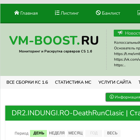
Главная
Листинг
Банлист
Новос
RU
VM-BOOST.
Колоссальный 
Основатель прое
Мониторинг и Раскрутка серверов CS 1.6
https://t.me/v
https://vk.com
https:..
ВСЕ СБОРКИ КС 1.6
СТАТИСТИКА МС
УСЛУГИ САЙТА
Информация 
DR2.INDUNGI.RO-DeathRunClasic | Ст
ДЕНЬ
НЕДЕЛЯ
МЕСЯЦ
ГОД
ВЕСЬ
Период