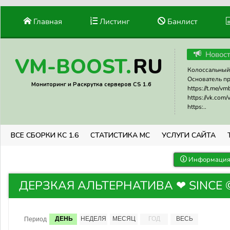
Главная
Листинг
Банлист
Новос
RU
VM-BOOST.
Колоссальный 
Основатель прое
Мониторинг и Раскрутка серверов CS 1.6
https://t.me/v
https://vk.com
https:..
ВСЕ СБОРКИ КС 1.6
СТАТИСТИКА МС
УСЛУГИ САЙТА
Информация 
ДЕРЗКАЯ АЛЬТЕРНАТИВА ❤ SINCE © 2
ДЕНЬ
НЕДЕЛЯ
МЕСЯЦ
ГОД
ВЕСЬ
Период