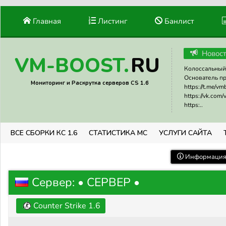
Главная
Листинг
Банлист
Новос
RU
VM-BOOST.
Колоссальный 
Основатель прое
Мониторинг и Раскрутка серверов CS 1.6
https://t.me/v
https://vk.com
https:..
ВСЕ СБОРКИ КС 1.6
СТАТИСТИКА МС
УСЛУГИ САЙТА
Информация 
Сервер: • СЕРВЕР •
Counter Strike 1.6