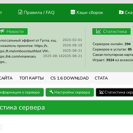
т
Правила / FAQ
Хэши сборок
Скач
Новости
Статистика
2023-02-01
лоссальный эффект от Гугла, ещ..
Серверов онлайн:
394
2025-09-10
нователь проектов: https://v..
Серверов в услугах:
85
2025-08-21
tps://t.me/vmboostauthbot VM-..
Самая популярная карта
2025-08-16
2025-08-21
tps://vk.com/vmarenaru
Играет:
3924
из всевоз
tps:..
САЙТА
ТОП КАРТЫ
CS 1.6 DOWNLOAD
СТАТА
нформация о сервере
Настройки сервера
Статистика сер
истика сервера