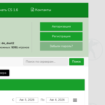
ать CS 1.6
Контакты
Авторизация
Регистрация
:
de_dust2
Забыли пароль?
можных:
9391
игроков
Поиск
вера
С
Авг. 5, 2026
По
Авг. 6, 2026