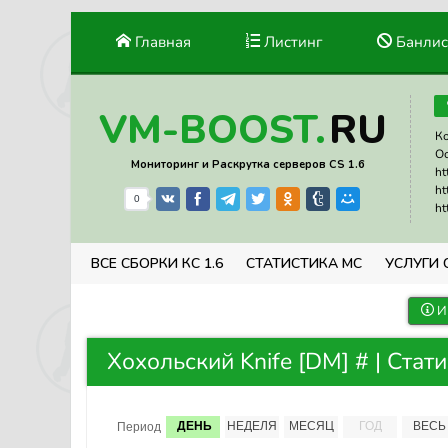
Главная
Листинг
Банлис
RU
VM-BOOST.
Ко
Ос
Мониторинг и Раскрутка серверов CS 1.6
ht
ht
0
ht
ВСЕ СБОРКИ КС 1.6
СТАТИСТИКА МС
УСЛУГИ 
И
Хохольский Knife [DM] # | Стат
ДЕНЬ
НЕДЕЛЯ
МЕСЯЦ
ГОД
ВЕСЬ
Период