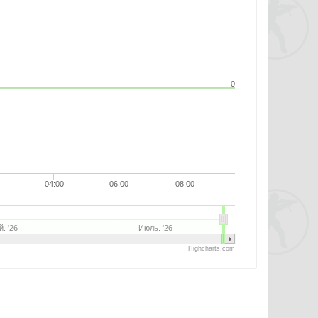
0
04:00
06:00
08:00
. '26
Июль. '26
Highcharts.com