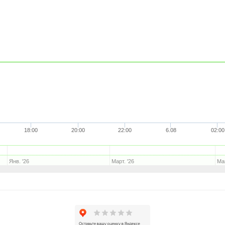
18:00
20:00
22:00
6.08
02:00
Янв. '26
Март. '26
Май