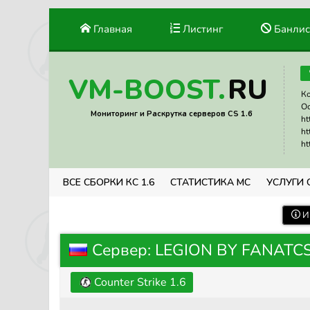
Главная
Листинг
Банлис
RU
VM-BOOST.
Ко
Ос
Мониторинг и Раскрутка серверов CS 1.6
ht
ht
ht
ВСЕ СБОРКИ КС 1.6
СТАТИСТИКА МС
УСЛУГИ 
И
Сервер: LEGION BY FANATCS
Counter Strike 1.6