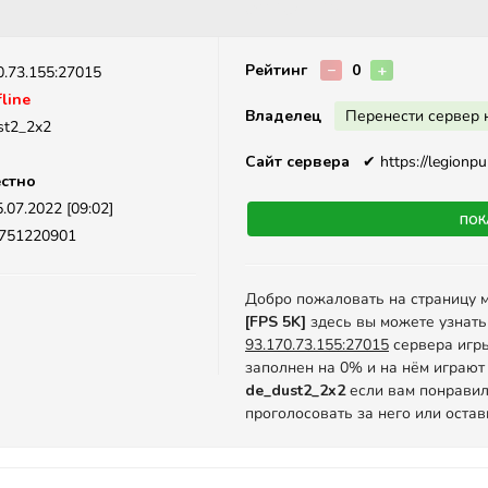
Описание
Рейтинг
−
0
+
0.73.155:27015
line
Владелец
Перенести сервер 
st2_2x2
Сайт сервера
✔
https://legionpub
стно
.07.2022 [09:02]
Пок
7751220901
Добро пожаловать на страницу 
[FPS 5K]
здесь вы можете узнать
93.170.73.155:27015
сервера игры 
заполнен на 0% и на нём играют 
de_dust2_2x2
если вам понравил
проголосовать за него или оста