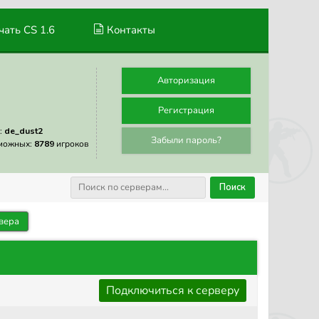
ать CS 1.6
Контакты
Авторизация
Регистрация
:
de_dust2
Забыли пароль?
можных:
8789
игроков
Поиск
вера
Подключиться к серверу