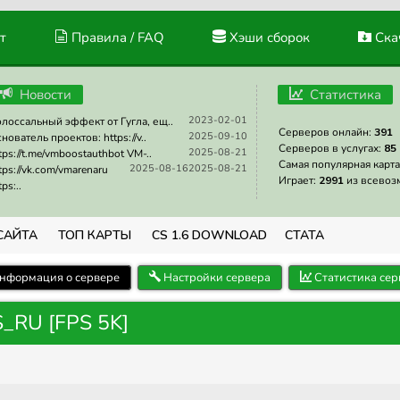
т
Правила / FAQ
Хэши сборок
Скач
Новости
Статистика
2023-02-01
лоссальный эффект от Гугла, ещ..
Серверов онлайн:
391
2025-09-10
нователь проектов: https://v..
Серверов в услугах:
85
2025-08-21
tps://t.me/vmboostauthbot VM-..
Самая популярная карта
2025-08-16
2025-08-21
tps://vk.com/vmarenaru
Играет:
2991
из всевоз
tps:..
САЙТА
ТОП КАРТЫ
CS 1.6 DOWNLOAD
СТАТА
нформация о сервере
Настройки сервера
Статистика сер
_RU [FPS 5K]