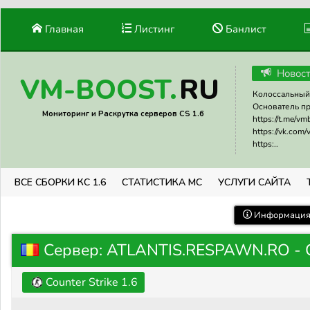
Главная
Листинг
Банлист
Новос
RU
VM-BOOST.
Колоссальный 
Основатель прое
Мониторинг и Раскрутка серверов CS 1.6
https://t.me/v
https://vk.com
https:..
ВСЕ СБОРКИ КС 1.6
СТАТИСТИКА МС
УСЛУГИ САЙТА
Информация 
Сервер: ATLANTIS.RESPAWN.RO 
Counter Strike 1.6