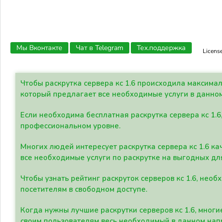
Мы Вконтакте
Чат в Telegram
Тех.поддержка
Licens
Чтобы раскрутка сервера кс 1.6 происходила максима
который предлагает все необходимые услуги в данно
Если необходима бесплатная раскрутка сервера кс 1.6
профессиональном уровне.
Многих людей интересует раскрутка сервера кс 1.6 ка
все необходимые услуги по раскрутке на выгодных дл
Чтобы узнать рейтинг раскруток серверов кс 1.6, не
посетителям в свободном доступе.
Когда нужны лучшие раскрутки серверов кс 1.6, мно
своим пользователям весь необходимый в данном нап