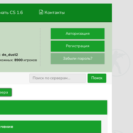
ать CS 1.6
Контакты
Авторизация
Регистрация
:
de_dust2
Забыли пароль?
можных:
8900
игроков
Поиск
вера
ачение