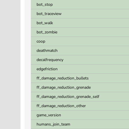
bot_stop
bot_traceview
bot_walk
bot_zombie
coop
deathmatch
decalfrequency
edgefriction
ff_damage_reduction_bullets
ff_damage_reduction_grenade
ff_damage_reduction_grenade_self
ff_damage_reduction_other
game_version
humans_join_team