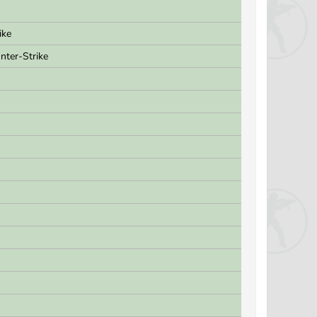
ike
nter-Strike