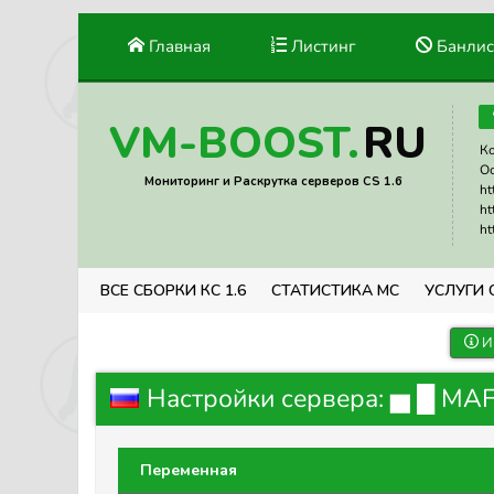
Главная
Листинг
Банлис
RU
VM-BOOST.
Ко
Ос
Мониторинг и Раскрутка серверов CS 1.6
ht
ht
ht
ВСЕ СБОРКИ КС 1.6
СТАТИСТИКА МС
УСЛУГИ 
И
Настройки сервера: ▅ █ MAFI
Переменная