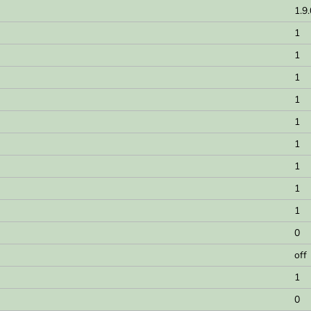
1.9
1
1
1
1
1
1
1
1
1
0
off
1
0