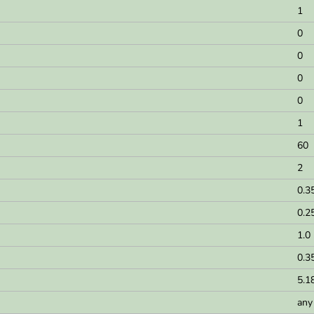
1
0
0
0
0
1
60
2
0.3
0.2
1.0
0.3
5.1
any