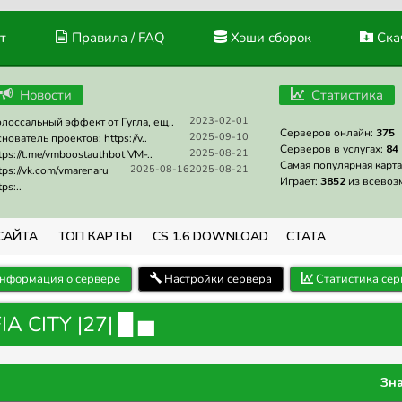
т
Правила / FAQ
Хэши сборок
Скач
Новости
Статистика
2023-02-01
лоссальный эффект от Гугла, ещ..
Серверов онлайн:
375
2025-09-10
нователь проектов: https://v..
Серверов в услугах:
84
2025-08-21
tps://t.me/vmboostauthbot VM-..
Самая популярная карта
2025-08-16
2025-08-21
tps://vk.com/vmarenaru
Играет:
3852
из всевоз
tps:..
САЙТА
ТОП КАРТЫ
CS 1.6 DOWNLOAD
СТАТА
нформация о сервере
Настройки сервера
Статистика сер
A CITY |27| █ ▅
Зн