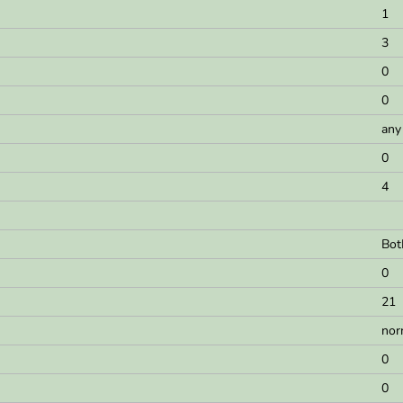
1
3
0
0
any
0
4
Bot
0
21
nor
0
0