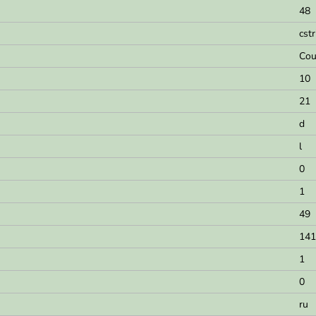
48
cstr
Cou
10
21
d
l
0
1
49
141
1
0
ru