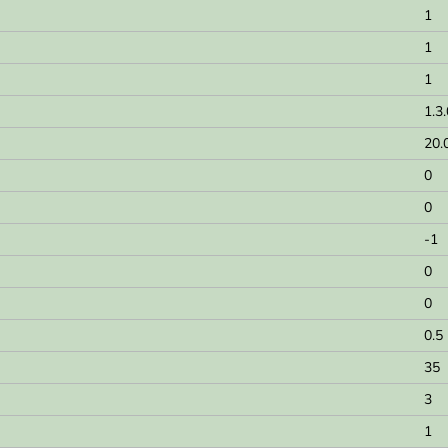
1
1
1
1.3
20.
0
0
-1
0
0
0.5
35
3
1