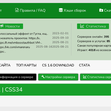
т
Правила / FAQ
Хэши сборок
Скач
Новости
Статистика
2023-02-01
лоссальный эффект от Гугла, ещ..
Серверов онлайн:
395
2025-09-10
нователь проектов: https://v..
Серверов в услугах:
85
2025-08-21
tps://t.me/vmboostauthbot VM-..
Самая популярная карта
2025-08-16
2025-08-21
tps://vk.com/vmarenaru
Играет:
4016
из всевоз
tps:..
САЙТА
ТОП КАРТЫ
CS 1.6 DOWNLOAD
СТАТА
нформация о сервере
Настройки сервера
Статистика сер
| CSS34