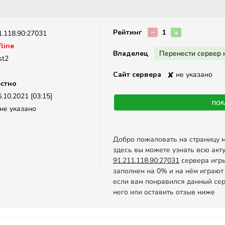
Описание
Рейтинг
−
1
+
1.118.90:27031
line
Владелец
Перенести сервер 
st2
Сайт сервера
✘
не указано
стно
.10.2021 [03:15]
Пок
не указано
Добро пожаловать на страницу 
здесь вы можете узнать всю акт
91.211.118.90:27031
сервера игры 
заполнен на 0% и на нём играют
если вам понравился данный сер
него или оставить отзыв ниже