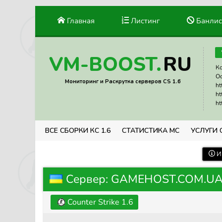
Главная
Листинг
Банлис
RU
VM-BOOST.
Ко
Ос
Мониторинг и Раскрутка серверов CS 1.6
ht
ht
ht
ВСЕ СБОРКИ КС 1.6
СТАТИСТИКА МС
УСЛУГИ 
И
Сервер: GAMEHOST.COM.UA 
Counter Strike 1.6