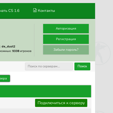
ать CS 1.6
Контакты
Авторизация
Регистрация
:
de_dust2
Забыли пароль?
можных:
9338
игроков
Поиск
вера
Подключиться к серверу