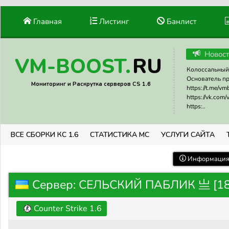
Главная
Листинг
Банлист
Новос
RU
VM-BOOST.
Колоссальный 
Основатель прое
Мониторинг и Раскрутка серверов CS 1.6
https://t.me/v
https://vk.com
https:..
ВСЕ СБОРКИ КС 1.6
СТАТИСТИКА МС
УСЛУГИ САЙТА
Информация 
Сервер: СЕЛЬСКИЙ ПАБЛИК 亗 [18
Counter Strike 1.6