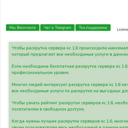
Мы Вконтакте
Чат в Telegram
Тех.поддержка
Licens
Чтобы раскрутка сервера кс 1.6 происходила максима
который предлагает все необходимые услуги в данно
Если необходима бесплатная раскрутка сервера кс 1.6
профессиональном уровне.
Многих людей интересует раскрутка сервера кс 1.6 ка
все необходимые услуги по раскрутке на выгодных дл
Чтобы узнать рейтинг раскруток серверов кс 1.6, не
посетителям в свободном доступе.
Когда нужны лучшие раскрутки серверов кс 1.6, мно
своим пользователям весь необходимый в данном нап