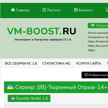
Главная
Листинг
Банлист
Новос
RU
VM-BOOST.
Колоссальный 
Основатель прое
Мониторинг и Раскрутка серверов CS 1.6
https://t.me/v
https://vk.com
https:..
ВСЕ СБОРКИ КС 1.6
СТАТИСТИКА МС
УСЛУГИ САЙТА
Информация 
Сервер: [JB]-Тюремный Отрыв-14
Counter Strike 1.6