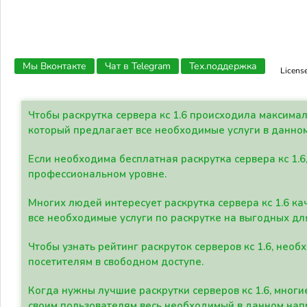
Мы Вконтакте
Чат в Telegram
Тех.поддержка
Licens
Чтобы раскрутка сервера кс 1.6 происходила максима
который предлагает все необходимые услуги в данно
Если необходима бесплатная раскрутка сервера кс 1.6
профессиональном уровне.
Многих людей интересует раскрутка сервера кс 1.6 ка
все необходимые услуги по раскрутке на выгодных дл
Чтобы узнать рейтинг раскруток серверов кс 1.6, не
посетителям в свободном доступе.
Когда нужны лучшие раскрутки серверов кс 1.6, мно
своим пользователям весь необходимый в данном нап