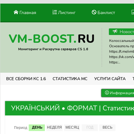
Главная
Листинг
Банлист
Новос
RU
VM-BOOST.
Колоссальный 
Основатель прое
Мониторинг и Раскрутка серверов CS 1.6
https://t.me/v
https://vk.com
https:..
ВСЕ СБОРКИ КС 1.6
СТАТИСТИКА МС
УСЛУГИ САЙТА
Информация 
УКРАЇНСЬКИЙ • ФОРМАТ | Статистик
ДЕНЬ
НЕДЕЛЯ
МЕСЯЦ
ГОД
ВЕСЬ
Период