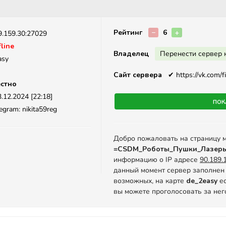
Описание
Рейтинг
−
6
+
9.159.30:27029
line
Владелец
Перенести сервер 
asy
Сайт сервера
✔
https://vk.com/
стно
.12.2024 [22:18]
Пок
egram: nikita59reg
Добро пожаловать на страницу 
=CSDM_Роботы_Пушки_Лазер
информацию о IP адресе
90.189.
данный момент сервер заполнен 
возможных, на карте
de_2easy
ес
вы можете проголосовать за нег