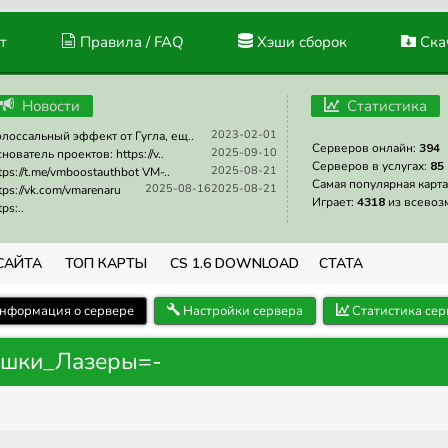
т
Правила / FAQ
Хэши сборок
Скач
Новости
Статистика
2023-02-01
лоссальный эффект от Гугла, ещ..
Серверов онлайн:
394
2025-09-10
нователь проектов: https://v..
Серверов в услугах:
85
2025-08-21
tps://t.me/vmboostauthbot VM-..
Самая популярная карта
2025-08-16
2025-08-21
tps://vk.com/vmarenaru
Играет:
4318
из всевоз
tps:..
САЙТА
ТОП КАРТЫ
CS 1.6 DOWNLOAD
СТАТА
нформация о сервере
Настройки сервера
Статистика сер
ушки_Лазеры=-