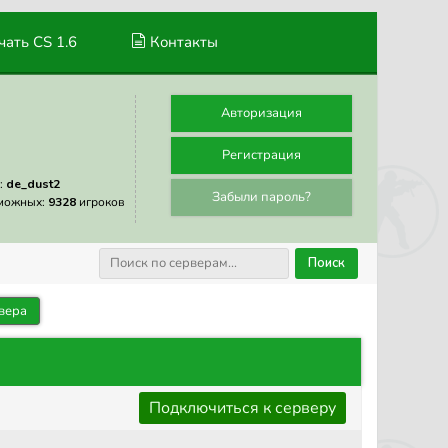
ать CS 1.6
Контакты
Авторизация
Регистрация
:
de_dust2
Забыли пароль?
можных:
9328
игроков
Поиск
вера
Подключиться к серверу