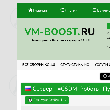
Главная
Листинг
Банлис
RU
VM-BOOST.
Ко
Ос
Мониторинг и Раскрутка серверов CS 1.6
ht
ht
ht
ВСЕ СБОРКИ КС 1.6
СТАТИСТИКА МС
УСЛУГИ 
И
Сервер: -=CSDM_Роботы_П
Counter Strike 1.6