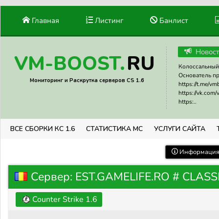
Главная
Листинг
Банлист
Новос
RU
VM-BOOST.
Колоссальный 
Основатель прое
Мониторинг и Раскрутка серверов CS 1.6
https://t.me/v
https://vk.com
https:..
ВСЕ СБОРКИ КС 1.6
СТАТИСТИКА МС
УСЛУГИ САЙТА
Информация 
Сервер: EST.GAMELIFE.RO # CLASS
Counter Strike 1.6