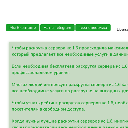
Мы Вконтакте
Чат в Telegram
Тех.поддержка
Licens
Чтобы раскрутка сервера кс 1.6 происходила максима
который предлагает все необходимые услуги в данно
Если необходима бесплатная раскрутка сервера кс 1.6
профессиональном уровне.
Многих людей интересует раскрутка сервера кс 1.6 ка
все необходимые услуги по раскрутке на выгодных дл
Чтобы узнать рейтинг раскруток серверов кс 1.6, не
посетителям в свободном доступе.
Когда нужны лучшие раскрутки серверов кс 1.6, мно
своим пользователям весь необходимый в данном нап