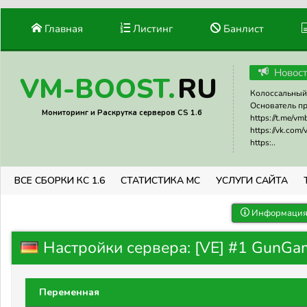
Главная
Листинг
Банлист
Новос
RU
VM-BOOST.
Колоссальный 
Основатель прое
Мониторинг и Раскрутка серверов CS 1.6
https://t.me/v
https://vk.com
https:..
ВСЕ СБОРКИ КС 1.6
СТАТИСТИКА МС
УСЛУГИ САЙТА
Информация 
Настройки сервера: [VE] #1 GunGame
Переменная