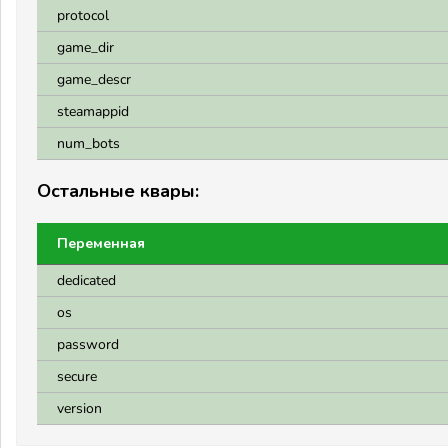
protocol
game_dir
game_descr
steamappid
num_bots
Остальные квары:
Переменная
dedicated
os
password
secure
version