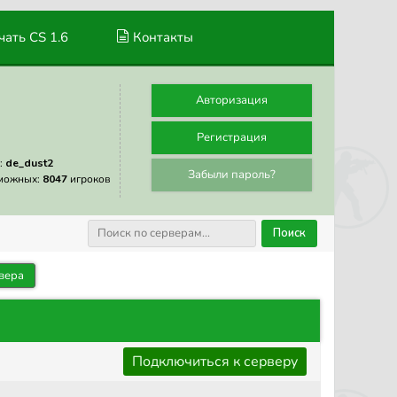
ать CS 1.6
Контакты
Авторизация
Регистрация
:
de_dust2
Забыли пароль?
можных:
8047
игроков
Поиск
вера
Подключиться к серверу