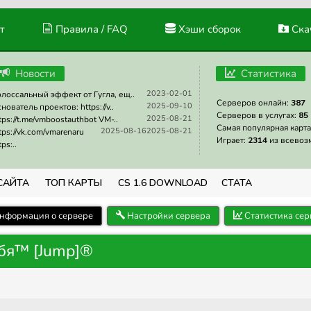
т
Правила / FAQ
Хэши сборок
Скач
Новости
Статистика
2023-02-01
лоссальный эффект от Гугла, ещ..
Серверов онлайн:
387
2025-09-10
нователь проектов: https://v..
Серверов в услугах:
85
2025-08-21
tps://t.me/vmboostauthbot VM-..
Самая популярная карта
2025-08-16
2025-08-21
tps://vk.com/vmarenaru
Играет:
2314
из всевоз
tps:..
САЙТА
ТОП КАРТЫ
CS 1.6 DOWNLOAD
СТАТА
нформация о сервере
Настройки сервера
Статистика сер
ебя™ [Jump]®