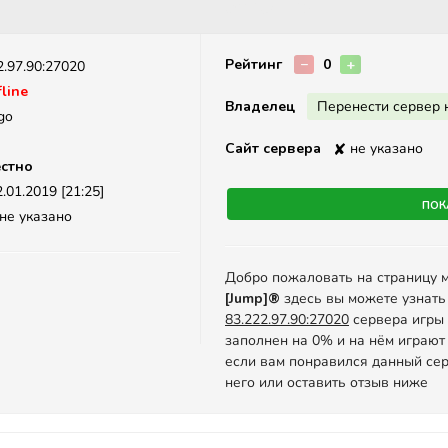
Описание
Рейтинг
−
0
+
2.97.90:27020
line
Владелец
Перенести сервер 
go
Сайт сервера
✘
не указано
стно
.01.2019 [21:25]
Пок
не указано
Добро пожаловать на страницу 
[Jump]®
здесь вы можете узнать
83.222.97.90:27020
сервера игры C
заполнен на 0% и на нём играют
если вам понравился данный сер
него или оставить отзыв ниже