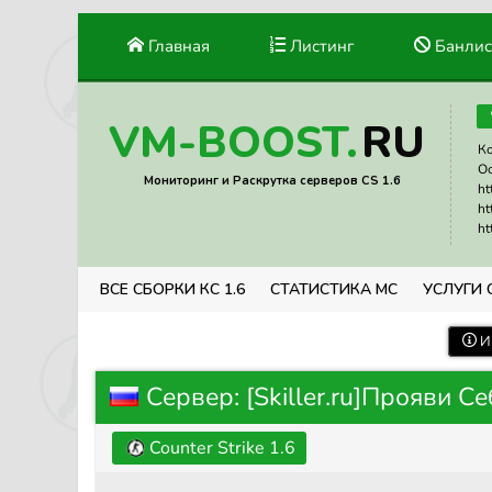
Главная
Листинг
Банлис
RU
VM-BOOST.
Ко
Ос
Мониторинг и Раскрутка серверов CS 1.6
ht
ht
ht
ВСЕ СБОРКИ КС 1.6
СТАТИСТИКА МС
УСЛУГИ 
И
Сервер: [Skiller.ru]Прояви С
Counter Strike 1.6