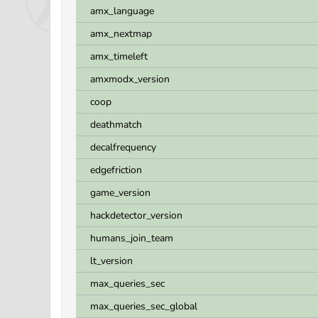
amx_language
amx_nextmap
amx_timeleft
amxmodx_version
coop
deathmatch
decalfrequency
edgefriction
game_version
hackdetector_version
humans_join_team
lt_version
max_queries_sec
max_queries_sec_global