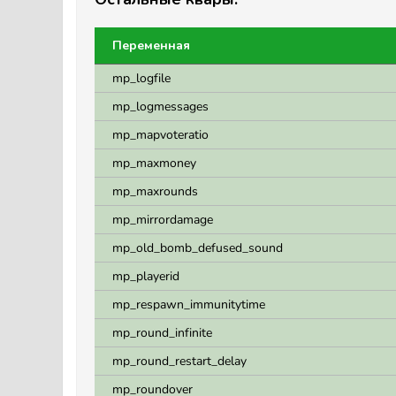
Переменная
mp_logfile
mp_logmessages
mp_mapvoteratio
mp_maxmoney
mp_maxrounds
mp_mirrordamage
mp_old_bomb_defused_sound
mp_playerid
mp_respawn_immunitytime
mp_round_infinite
mp_round_restart_delay
mp_roundover