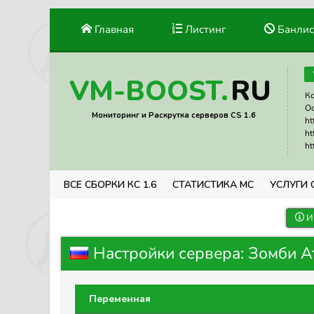
Главная
Листинг
Банлис
RU
VM-BOOST.
Ко
Ос
Мониторинг и Раскрутка серверов CS 1.6
ht
ht
ht
ВСЕ СБОРКИ КС 1.6
СТАТИСТИКА МС
УСЛУГИ 
И
Настройки сервера: Зомби 
Переменная