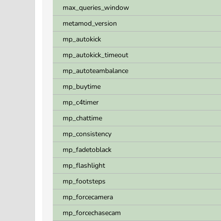
max_queries_window
metamod_version
mp_autokick
mp_autokick_timeout
mp_autoteambalance
mp_buytime
mp_c4timer
mp_chattime
mp_consistency
mp_fadetoblack
mp_flashlight
mp_footsteps
mp_forcecamera
mp_forcechasecam