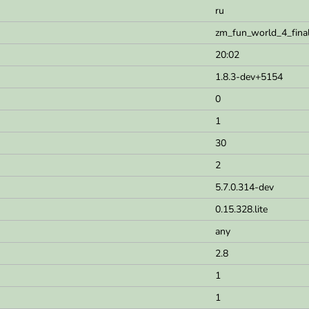
ru
zm_fun_world_4_fina
20:02
1.8.3-dev+5154
0
1
30
2
5.7.0.314-dev
0.15.328.lite
any
2.8
1
1