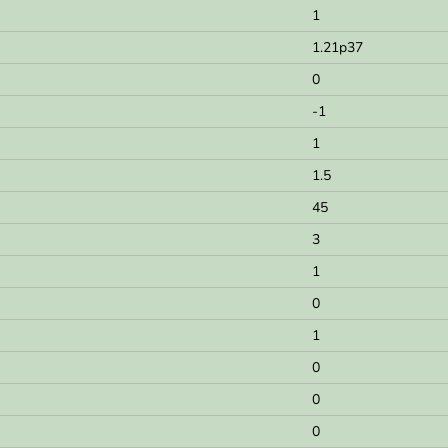
1
1.21p37
0
-1
1
1.5
45
3
1
0
1
0
0
0