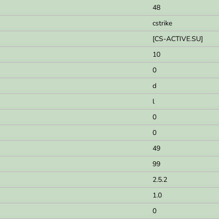
48
cstrike
[CS-ACTIVE.SU]
10
0
d
l
0
0
49
99
2.5.2
1.0
0