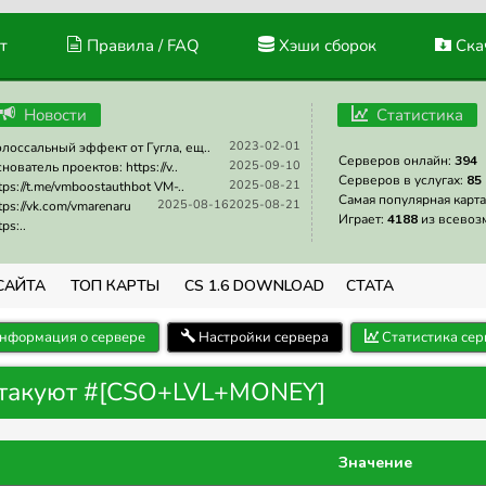
т
Правила / FAQ
Хэши сборок
Скач
Новости
Статистика
2023-02-01
лоссальный эффект от Гугла, ещ..
Серверов онлайн:
394
2025-09-10
нователь проектов: https://v..
Серверов в услугах:
85
2025-08-21
tps://t.me/vmboostauthbot VM-..
Самая популярная карта
2025-08-16
2025-08-21
tps://vk.com/vmarenaru
Играет:
4188
из всевоз
tps:..
САЙТА
ТОП КАРТЫ
CS 1.6 DOWNLOAD
СТАТА
нформация о сервере
Настройки сервера
Статистика сер
Атакуют #[CSO+LVL+MONEY]
Значение