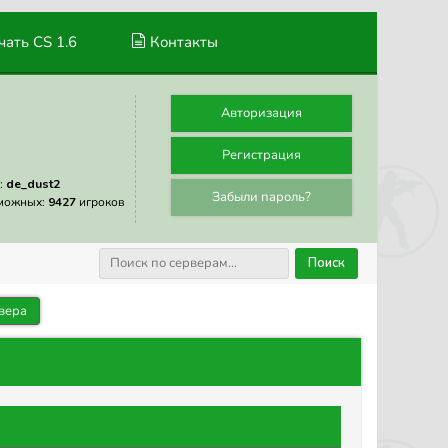
ать CS 1.6
Контакты
Авторизация
Регистрация
:
de_dust2
Забыли пароль?
можных:
9427
игроков
Поиск
вера