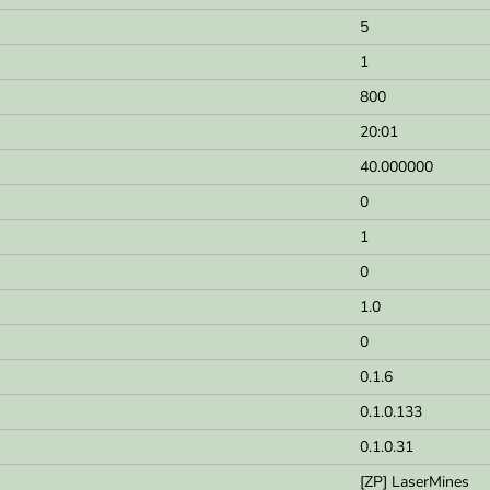
5
1
800
20:01
40.000000
0
1
0
1.0
0
0.1.6
0.1.0.133
0.1.0.31
[ZP] LaserMines