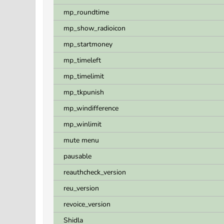
mp_roundtime
mp_show_radioicon
mp_startmoney
mp_timeleft
mp_timelimit
mp_tkpunish
mp_windifference
mp_winlimit
mute menu
pausable
reauthcheck_version
reu_version
revoice_version
Shidla