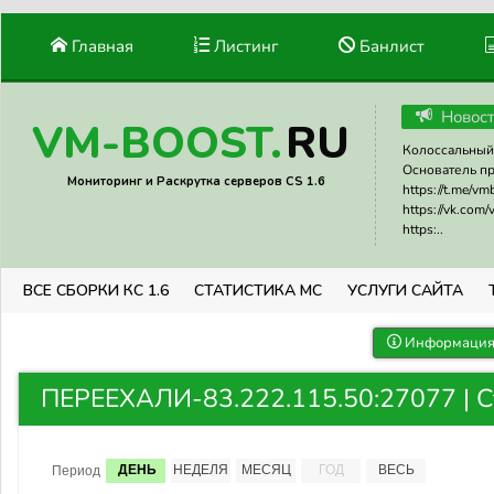
Главная
Листинг
Банлист
Новос
RU
VM-BOOST.
Колоссальный 
Основатель прое
Мониторинг и Раскрутка серверов CS 1.6
https://t.me/v
https://vk.com
https:..
ВСЕ СБОРКИ КС 1.6
СТАТИСТИКА МС
УСЛУГИ САЙТА
Информация 
ПЕРЕЕХАЛИ-83.222.115.50:27077 | С
ДЕНЬ
НЕДЕЛЯ
МЕСЯЦ
ГОД
ВЕСЬ
Период