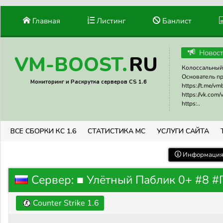
Главная
Листинг
Банлист
Новос
RU
VM-BOOST.
Колоссальный 
Основатель прое
Мониторинг и Раскрутка серверов CS 1.6
https://t.me/v
https://vk.com
https:..
ВСЕ СБОРКИ КС 1.6
СТАТИСТИКА МС
УСЛУГИ САЙТА
Информация 
Сервер: ■ Улётный Паблик 0+ #8 
Counter Strike 1.6