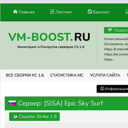
Главная
Листинг
Банлист
Новос
RU
VM-BOOST.
Колоссальный 
Основатель прое
Мониторинг и Раскрутка серверов CS 1.6
https://t.me/v
https://vk.com
https:..
ВСЕ СБОРКИ КС 1.6
СТАТИСТИКА МС
УСЛУГИ САЙТА
Информация 
Сервер: [SISA] Epic Sky Surf
Counter Strike 1.6