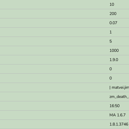
10
200
0.07
1
5
1000
1.9.0
0
0
| matvei.j
zm_death_
16:50
MA 1.6.7
1.8.1.3746