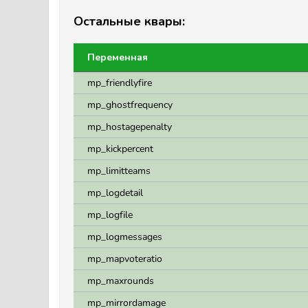
Остальные квары:
Переменная
mp_friendlyfire
mp_ghostfrequency
mp_hostagepenalty
mp_kickpercent
mp_limitteams
mp_logdetail
mp_logfile
mp_logmessages
mp_mapvoteratio
mp_maxrounds
mp_mirrordamage