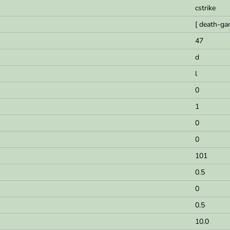
cstrike
[ death-ga
47
d
l
0
1
0
0
101
0.5
0
0.5
10.0