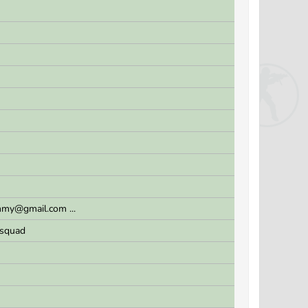
immy@gmail.com ...
squad