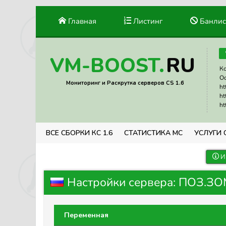
Главная
Листинг
Банлис
RU
VM-BOOST.
Ко
Ос
Мониторинг и Раскрутка серверов CS 1.6
ht
ht
ht
ВСЕ СБОРКИ КС 1.6
СТАТИСТИКА МС
УСЛУГИ 
И
Настройки сервера: ПОЗ.ЗО
Переменная