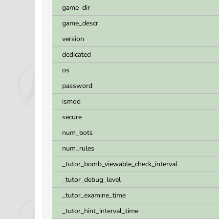
game_dir
game_descr
version
dedicated
os
password
ismod
secure
num_bots
num_rules
_tutor_bomb_viewable_check_interval
_tutor_debug_level
_tutor_examine_time
_tutor_hint_interval_time