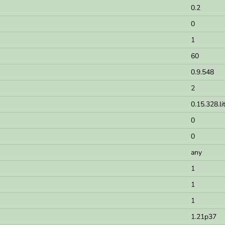
0.2
0
1
60
0.9.548
2
0.15.328.li
0
0
any
1
1
1
1.21p37