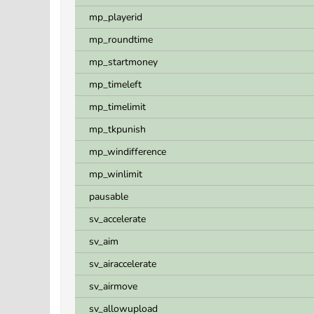
mp_playerid
mp_roundtime
mp_startmoney
mp_timeleft
mp_timelimit
mp_tkpunish
mp_windifference
mp_winlimit
pausable
sv_accelerate
sv_aim
sv_airaccelerate
sv_airmove
sv_allowupload