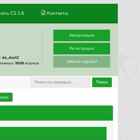
ать CS 1.6
Контакты
Авторизация
Регистрация
:
de_dust2
Забыли пароль?
можных:
9506
игроков
Поиск
вера