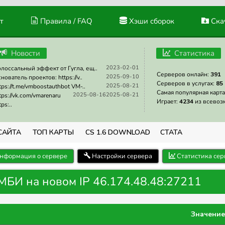
т
Правила / FAQ
Хэши сборок
Скач
Новости
Статистика
2023-02-01
лоссальный эффект от Гугла, ещ..
Серверов онлайн:
391
2025-09-10
нователь проектов: https://v..
Серверов в услугах:
85
2025-08-21
tps://t.me/vmboostauthbot VM-..
Самая популярная карта
2025-08-16
2025-08-21
tps://vk.com/vmarenaru
Играет:
4234
из всевоз
tps:..
САЙТА
ТОП КАРТЫ
CS 1.6 DOWNLOAD
СТАТА
нформация о сервере
Настройки сервера
Статистика сер
МБИ на новом IP 46.174.48.48:27211
Значение