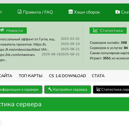
т
Правила / FAQ
Хэши сборок
Скач
Новости
Статистика
2023-02-01
лоссальный эффект от Гугла, ещ..
Серверов онлайн:
398
2025-09-10
нователь проектов: https://v..
Серверов в услугах:
84
2025-08-21
tps://t.me/vmboostauthbot VM-..
Самая популярная карта
2025-08-16
2025-08-21
tps://vk.com/vmarenaru
Играет:
3551
из всевоз
tps:..
САЙТА
ТОП КАРТЫ
CS 1.6 DOWNLOAD
СТАТА
нформация о сервере
Настройки сервера
Статистика сер
стика сервера