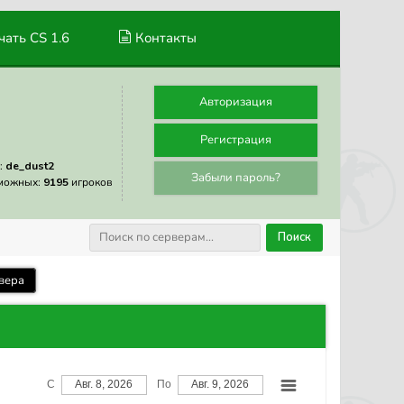
ать CS 1.6
Контакты
Авторизация
Регистрация
:
de_dust2
Забыли пароль?
можных:
9195
игроков
Поиск
вера
С
Авг. 8, 2026
По
Авг. 9, 2026