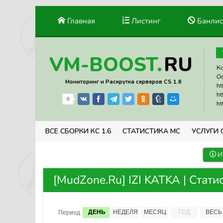
Главная
Листинг
Банлис
RU
VM-BOOST.
Ко
Ос
Мониторинг и Раскрутка серверов CS 1.6
ht
ht
0
ht
ВСЕ СБОРКИ КС 1.6
СТАТИСТИКА МС
УСЛУГИ 
И
[MudZone.Ru] IZI KATKA | Стати
ДЕНЬ
НЕДЕЛЯ
МЕСЯЦ
ГОД
ВЕСЬ
Период