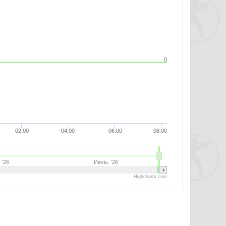
0
02:00
04:00
06:00
08:00
 '26
Июль. '26
Highcharts.com