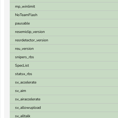
mp_winlimit
NoTeamFlash
pausable
resemiclip_version
resrdetector_version
reu_version
snipers_rbs
SpecList
statsx_rbs
sv_accelerate
sv_aim
sv_airaccelerate
sv_allowupload
sv_alltalk