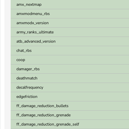
amx_nextmap
amxmodmenu_rbs
amxmodx_version
army_ranks_ultimate
atb_advanced_version
chat_rbs
coop
damager_rbs
deathmatch
decalfrequency
edgefriction
ff_damage_reduction_bullets
ff_damage_reduction_grenade
ff_damage_reduction_grenade_self