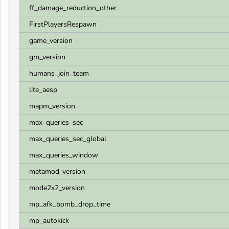
ff_damage_reduction_other
FirstPlayersRespawn
game_version
gm_version
humans_join_team
lite_aesp
mapm_version
max_queries_sec
max_queries_sec_global
max_queries_window
metamod_version
mode2x2_version
mp_afk_bomb_drop_time
mp_autokick