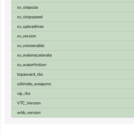
sv_stepsize
sv_stopspeed
sv_uploadmax
sv_version
sv_voiceenable
sv_wateraccelerate
sv_waterfriction
topaward_rbs
ultimate_weapons
vip_rbs
VTC_Version
whb_version