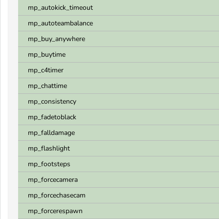
mp_autokick_timeout
mp_autoteambalance
mp_buy_anywhere
mp_buytime
mp_c4timer
mp_chattime
mp_consistency
mp_fadetoblack
mp_falldamage
mp_flashlight
mp_footsteps
mp_forcecamera
mp_forcechasecam
mp_forcerespawn