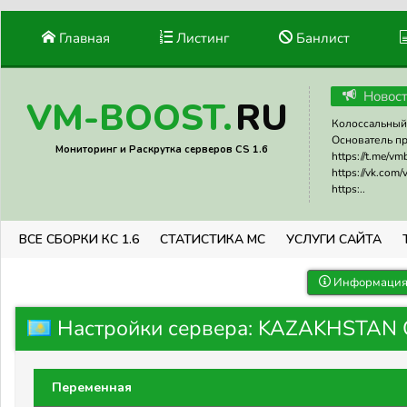
Главная
Листинг
Банлист
Новос
RU
VM-BOOST.
Колоссальный 
Основатель прое
Мониторинг и Раскрутка серверов CS 1.6
https://t.me/v
https://vk.com
https:..
ВСЕ СБОРКИ КС 1.6
СТАТИСТИКА МС
УСЛУГИ САЙТА
Информация 
Настройки сервера: KAZAKHSTAN
Переменная