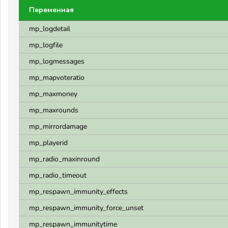
Переменная
mp_logdetail
mp_logfile
mp_logmessages
mp_mapvoteratio
mp_maxmoney
mp_maxrounds
mp_mirrordamage
mp_playerid
mp_radio_maxinround
mp_radio_timeout
mp_respawn_immunity_effects
mp_respawn_immunity_force_unset
mp_respawn_immunitytime