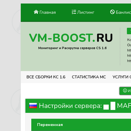
Главная
Листинг
Банлис
RU
VM-BOOST.
Ко
Ос
Мониторинг и Раскрутка серверов CS 1.6
ht
ht
ht
ВСЕ СБОРКИ КС 1.6
СТАТИСТИКА МС
УСЛУГИ 
И
Настройки сервера: ▅ █ MAF
Переменная