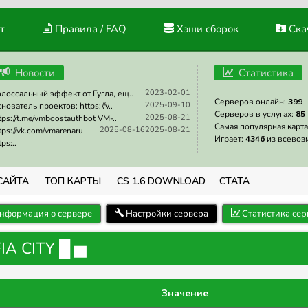
т
Правила / FAQ
Хэши сборок
Скач
Новости
Статистика
2023-02-01
лоссальный эффект от Гугла, ещ..
Серверов онлайн:
399
2025-09-10
нователь проектов: https://v..
Серверов в услугах:
85
2025-08-21
tps://t.me/vmboostauthbot VM-..
Самая популярная карта
2025-08-16
2025-08-21
tps://vk.com/vmarenaru
Играет:
4346
из всевоз
tps:..
САЙТА
ТОП КАРТЫ
CS 1.6 DOWNLOAD
СТАТА
нформация о сервере
Настройки сервера
Статистика сер
IA CITY █ ▅
Значение