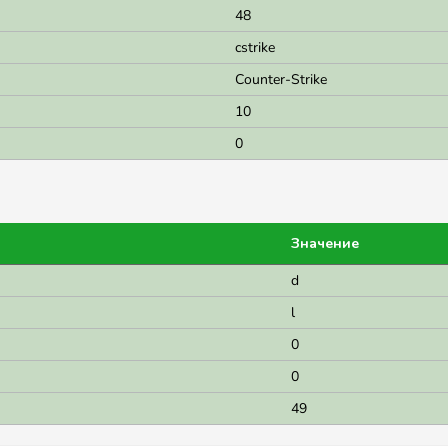
48
cstrike
Counter-Strike
10
0
Значение
d
l
0
0
49