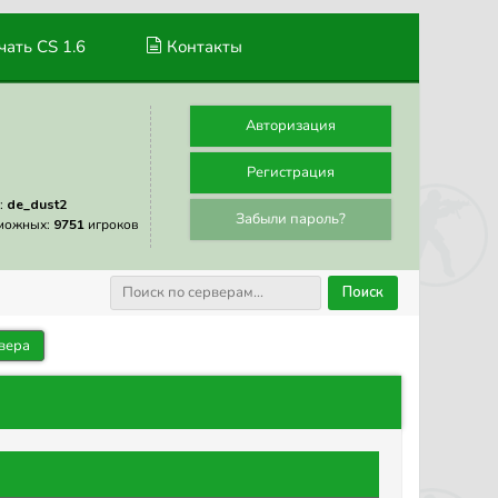
ать CS 1.6
Контакты
Авторизация
Регистрация
:
de_dust2
Забыли пароль?
можных:
9751
игроков
Поиск
вера