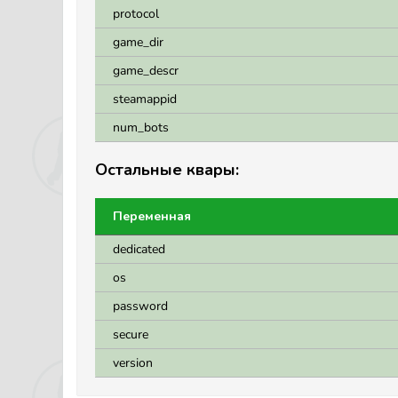
protocol
game_dir
game_descr
steamappid
num_bots
Остальные квары:
Переменная
dedicated
os
password
secure
version