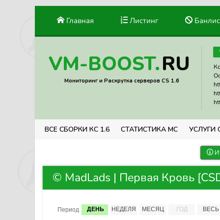
Главная
Листинг
Банлис
RU
VM-BOOST.
Ко
Ос
Мониторинг и Раскрутка серверов CS 1.6
ht
ht
ht
ВСЕ СБОРКИ КС 1.6
СТАТИСТИКА МС
УСЛУГИ 
И
© MadLads | Первая Кровь [CSD
ДЕНЬ
НЕДЕЛЯ
МЕСЯЦ
ГОД
ВЕСЬ
Период