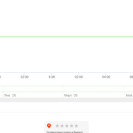
0
22:00
9.08
02:00
04:00
06
Янв. '26
Март. '26
Май.