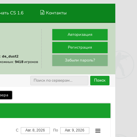
ать CS 1.6
Контакты
Авторизация
Регистрация
:
de_dust2
Забыли пароль?
можных:
9418
игроков
Поиск
вера
С
Авг. 8, 2026
По
Авг. 9, 2026