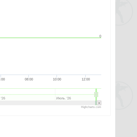
0
:00
08:00
10:00
12:00
 '26
Июль. '26
Highcharts.com