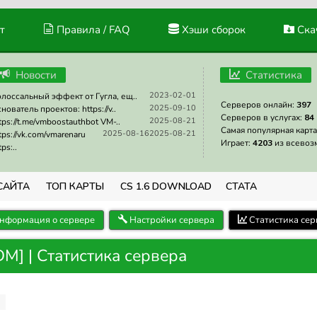
т
Правила / FAQ
Хэши сборок
Скач
Новости
Статистика
2023-02-01
лоссальный эффект от Гугла, ещ..
Серверов онлайн:
397
2025-09-10
нователь проектов: https://v..
Серверов в услугах:
84
2025-08-21
tps://t.me/vmboostauthbot VM-..
Самая популярная карта
2025-08-16
2025-08-21
tps://vk.com/vmarenaru
Играет:
4203
из всевоз
tps:..
САЙТА
ТОП КАРТЫ
CS 1.6 DOWNLOAD
СТАТА
нформация о сервере
Настройки сервера
Статистика сер
M] | Статистика сервера