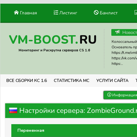
Главная
Листинг
Банлист
Новос
RU
VM-BOOST.
Колоссальный 
Основатель прое
Мониторинг и Раскрутка серверов CS 1.6
https://t.me/v
https://vk.com
https:..
ВСЕ СБОРКИ КС 1.6
СТАТИСТИКА МС
УСЛУГИ САЙТА
Информация 
Настройки сервера: ZombieGround.ru
Переменная