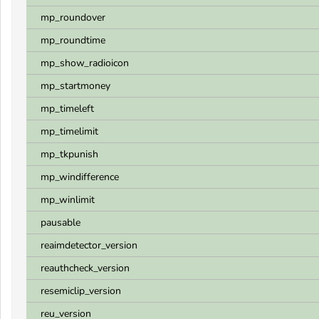
mp_roundover
mp_roundtime
mp_show_radioicon
mp_startmoney
mp_timeleft
mp_timelimit
mp_tkpunish
mp_windifference
mp_winlimit
pausable
reaimdetector_version
reauthcheck_version
resemiclip_version
reu_version