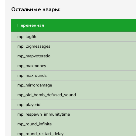
Остальные квары:
Переменная
mp_logfile
mp_logmessages
mp_mapvoteratio
mp_maxmoney
mp_maxrounds
mp_mirrordamage
mp_old_bomb_defused_sound
mp_playerid
mp_respawn_immunitytime
mp_round_infinite
mp_round_restart_delay