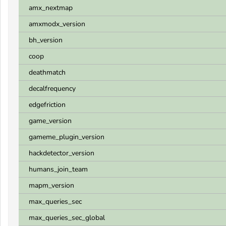
amx_nextmap
amxmodx_version
bh_version
coop
deathmatch
decalfrequency
edgefriction
game_version
gameme_plugin_version
hackdetector_version
humans_join_team
mapm_version
max_queries_sec
max_queries_sec_global