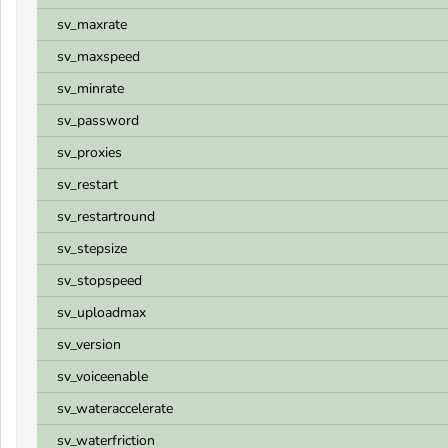
sv_maxrate
sv_maxspeed
sv_minrate
sv_password
sv_proxies
sv_restart
sv_restartround
sv_stepsize
sv_stopspeed
sv_uploadmax
sv_version
sv_voiceenable
sv_wateraccelerate
sv_waterfriction