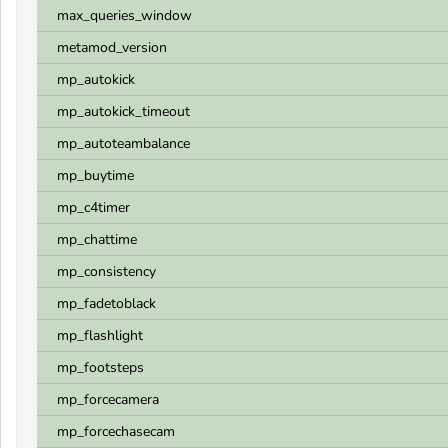
max_queries_window
metamod_version
mp_autokick
mp_autokick_timeout
mp_autoteambalance
mp_buytime
mp_c4timer
mp_chattime
mp_consistency
mp_fadetoblack
mp_flashlight
mp_footsteps
mp_forcecamera
mp_forcechasecam