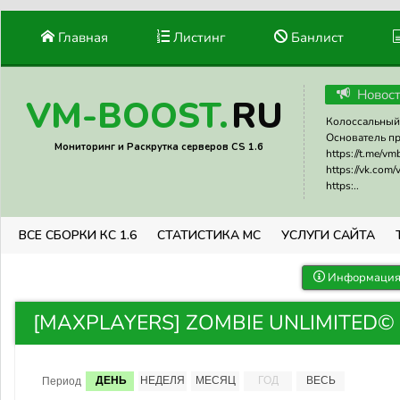
Главная
Листинг
Банлист
Новос
RU
VM-BOOST.
Колоссальный 
Основатель прое
Мониторинг и Раскрутка серверов CS 1.6
https://t.me/v
https://vk.com
https:..
ВСЕ СБОРКИ КС 1.6
СТАТИСТИКА МС
УСЛУГИ САЙТА
Информация 
[MAXPLAYERS] ZOMBIE UNLIMITED© #2
ДЕНЬ
НЕДЕЛЯ
МЕСЯЦ
ГОД
ВЕСЬ
Период