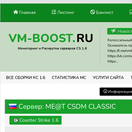
Главная
Листинг
Банлист
Новос
RU
VM-BOOST.
Колоссальный 
Основатель прое
Мониторинг и Раскрутка серверов CS 1.6
https://t.me/v
https://vk.com
https:..
ВСЕ СБОРКИ КС 1.6
СТАТИСТИКА МС
УСЛУГИ САЙТА
Информация 
Сервер: ME@T CSDM CLASSIC
Counter Strike 1.6