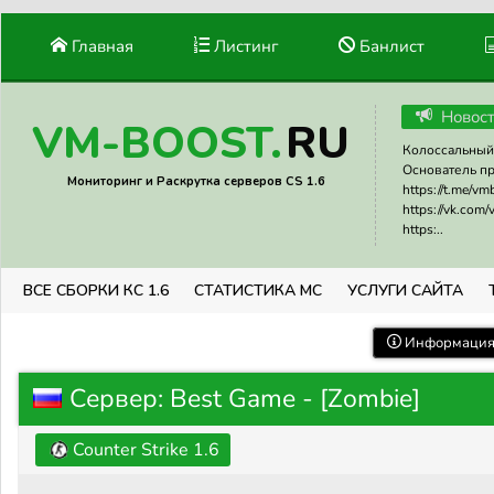
Главная
Листинг
Банлист
Новос
RU
VM-BOOST.
Колоссальный 
Основатель прое
Мониторинг и Раскрутка серверов CS 1.6
https://t.me/v
https://vk.com
https:..
ВСЕ СБОРКИ КС 1.6
СТАТИСТИКА МС
УСЛУГИ САЙТА
Информация 
Сервер: Best Game - [Zombie]
Counter Strike 1.6