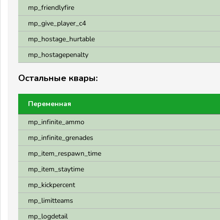
mp_friendlyfire
mp_give_player_c4
mp_hostage_hurtable
mp_hostagepenalty
Остальные квары:
Переменная
mp_infinite_ammo
mp_infinite_grenades
mp_item_respawn_time
mp_item_staytime
mp_kickpercent
mp_limitteams
mp_logdetail