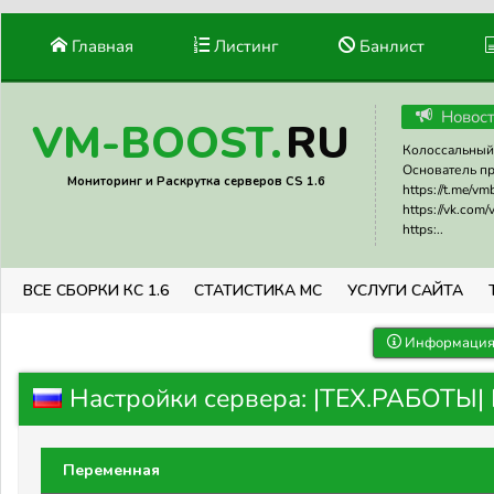
Главная
Листинг
Банлист
Новос
RU
VM-BOOST.
Колоссальный 
Основатель прое
Мониторинг и Раскрутка серверов CS 1.6
https://t.me/v
https://vk.com
https:..
ВСЕ СБОРКИ КС 1.6
СТАТИСТИКА МС
УСЛУГИ САЙТА
Информация 
Настройки сервера: |ТЕХ.РАБОТЫ
Переменная