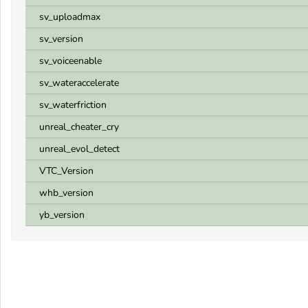
sv_uploadmax
sv_version
sv_voiceenable
sv_wateraccelerate
sv_waterfriction
unreal_cheater_cry
unreal_evol_detect
VTC_Version
whb_version
yb_version