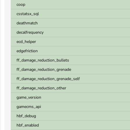
coop
csstatsx_sql
deathmatch
decalfrequency
ecd_helper
edgefriction
ff_damage_reduction_bullets
ff_damage_reduction_grenade
ff_damage_reduction_grenade_self
ff_damage_reduction_other
game_version
gamecms_api
hbf_debug
hbf_enabled