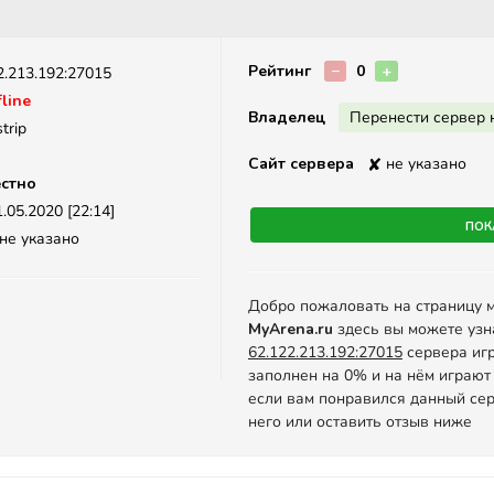
Описание
Рейтинг
−
0
+
2.213.192:27015
line
Владелец
Перенести сервер 
trip
Сайт сервера
✘
не указано
стно
.05.2020 [22:14]
Пок
не указано
Добро пожаловать на страницу 
MyArena.ru
здесь вы можете узн
62.122.213.192:27015
сервера игр
заполнен на 0% и на нём играют
если вам понравился данный сер
него или оставить отзыв ниже