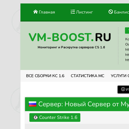
Главная
Листинг
Банлис
RU
VM-BOOST.
Ко
Ос
Мониторинг и Раскрутка серверов CS 1.6
ht
ht
ht
ВСЕ СБОРКИ КС 1.6
СТАТИСТИКА МС
УСЛУГИ 
И
Сервер: Новый Сервер от My
Counter Strike 1.6