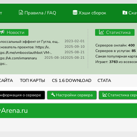
т
Правила / FAQ
Хэши сборок
Скач
Новости
Статистика
2023-02-01
лоссальный эффект от Гугла, ещ..
Серверов онлайн:
400
2025-09-10
нователь проектов: https://v..
Серверов в услугах:
85
2025-08-21
tps://t.me/vmboostauthbot VM-..
Самая популярная карта
2025-08-16
2025-08-21
tps://vk.com/vmarenaru
Играет:
3763
из всевоз
tps:..
САЙТА
ТОП КАРТЫ
CS 1.6 DOWNLOAD
СТАТА
нформация о сервере
Настройки сервера
Статистика сер
Arena.ru