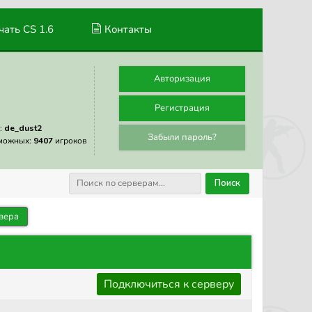
ать CS 1.6
Контакты
Авторизация
Регистрация
:
de_dust2
Забыли пароль?
можных:
9407
игроков
Поиск
вера
Подключиться к серверу