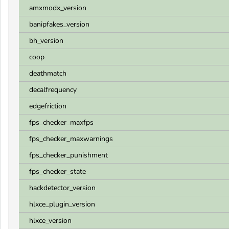
amxmodx_version
banipfakes_version
bh_version
coop
deathmatch
decalfrequency
edgefriction
fps_checker_maxfps
fps_checker_maxwarnings
fps_checker_punishment
fps_checker_state
hackdetector_version
hlxce_plugin_version
hlxce_version