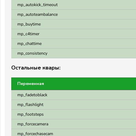
mp_autokick_timeout
mp_autoteambalance
mp_buytime
mp_c4timer
mp_chattime
mp_consistency
Остальные квары:
Переменная
mp_fadetoblack
mp_flashlight
mp_footsteps
mp_forcecamera
mp_forcechasecam