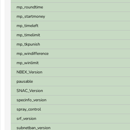
mp_roundtime
mp_startmoney
mp_timeleft
mp_timelimit
mp_tkpunish
mp_windifference
mp_winlimit
NBEX_Version
pausable
SNAC_Version
specinfo_version
spray_control
srf_version
subnetban_version