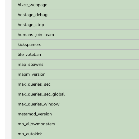
hlxce_webpage
hostage_debug
hostage_stop
humans_join_team
kickspamers
lite_voteban
map_spawns
mapm_version
max_queries_sec
max_queries_sec_global
max_queries_window
metamod_version
mp_allowmonsters
mp_autokick