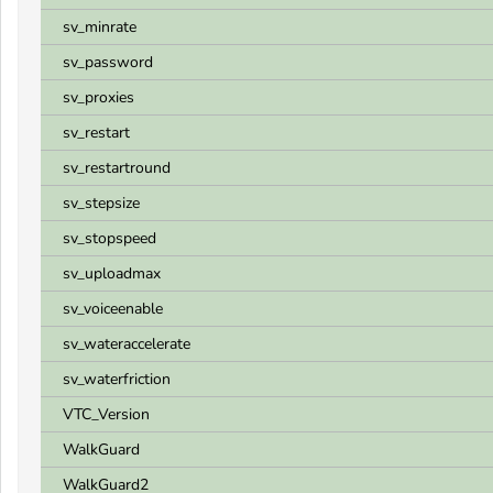
sv_minrate
sv_password
sv_proxies
sv_restart
sv_restartround
sv_stepsize
sv_stopspeed
sv_uploadmax
sv_voiceenable
sv_wateraccelerate
sv_waterfriction
VTC_Version
WalkGuard
WalkGuard2