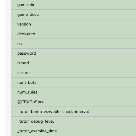
game_dir
game_descr
version
dedicated
os
password
ismod
secure
num_bots
num_rules
@CRXGoSpec
_tutor_bomb_viewable_check_interval
_tutor_debug_level
_tutor_examine_time