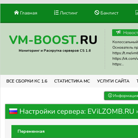
Главная
Листинг
Банлист
Новос
RU
VM-BOOST.
Колоссальный 
Основатель прое
Мониторинг и Раскрутка серверов CS 1.6
https://t.me/v
https://vk.com
https:..
ВСЕ СБОРКИ КС 1.6
СТАТИСТИКА МС
УСЛУГИ САЙТА
Информация 
Настройки сервера: EViLZOMB.RU
Переменная