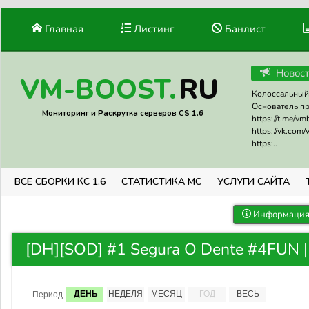
Главная
Листинг
Банлист
Новос
RU
VM-BOOST.
Колоссальный 
Основатель прое
Мониторинг и Раскрутка серверов CS 1.6
https://t.me/v
https://vk.com
https:..
ВСЕ СБОРКИ КС 1.6
СТАТИСТИКА МС
УСЛУГИ САЙТА
Информация 
[DH][SOD] #1 Segura O Dente #4FUN |
ДЕНЬ
НЕДЕЛЯ
МЕСЯЦ
ГОД
ВЕСЬ
Период