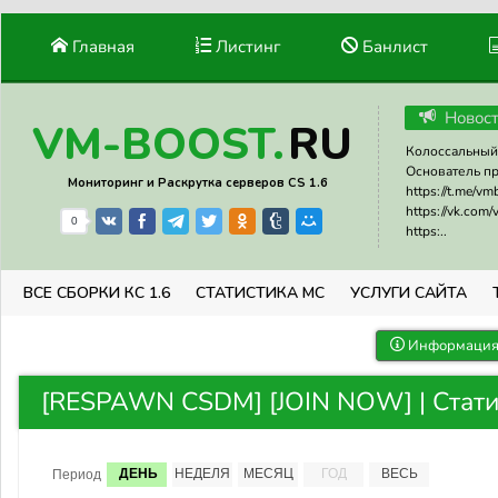
Главная
Листинг
Банлист
Новос
RU
VM-BOOST.
Колоссальный 
Основатель прое
Мониторинг и Раскрутка серверов CS 1.6
https://t.me/v
https://vk.com
0
https:..
ВСЕ СБОРКИ КС 1.6
СТАТИСТИКА МС
УСЛУГИ САЙТА
Информация 
[RESPAWN CSDM] [JOIN NOW] | Стати
ДЕНЬ
НЕДЕЛЯ
МЕСЯЦ
ГОД
ВЕСЬ
Период