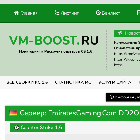
Главная
Листинг
Банлист
Новос
RU
VM-BOOST.
Колоссальный 
Основатель прое
Мониторинг и Раскрутка серверов CS 1.6
https://t.me/v
https://vk.com
https:..
ВСЕ СБОРКИ КС 1.6
СТАТИСТИКА МС
УСЛУГИ САЙТА
Информация 
Сервер: EmiratesGaming.Com DD2O
Counter Strike 1.6