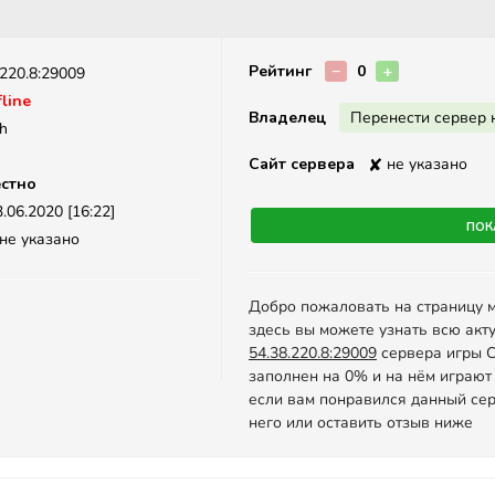
Описание
Рейтинг
−
0
+
.220.8:29009
line
Владелец
Перенести сервер 
sh
Сайт сервера
✘
не указано
стно
.06.2020 [16:22]
Пок
не указано
Добро пожаловать на страницу 
здесь вы можете узнать всю акт
54.38.220.8:29009
сервера игры Co
заполнен на 0% и на нём играют
если вам понравился данный сер
него или оставить отзыв ниже