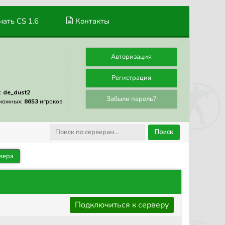
ать CS 1.6
Контакты
Авторизация
Регистрация
:
de_dust2
Забыли пароль?
можных:
8653
игроков
Поиск
вера
Подключиться к серверу