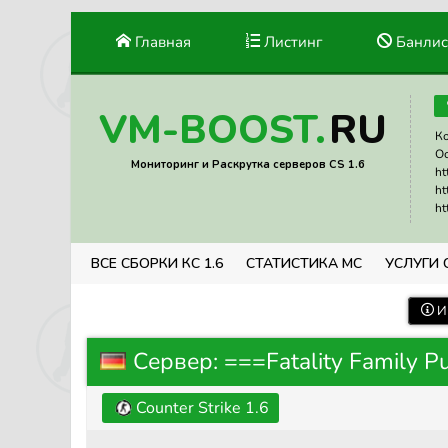
Главная
Листинг
Банлис
RU
VM-BOOST.
Ко
Ос
Мониторинг и Раскрутка серверов CS 1.6
ht
ht
ht
ВСЕ СБОРКИ КС 1.6
СТАТИСТИКА МС
УСЛУГИ 
И
Сервер: ===Fatality Family P
Counter Strike 1.6