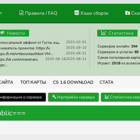
т
Правила / FAQ
Хэши сборок
Скач
Новости
Статистика
2023-02-01
лоссальный эффект от Гугла, ещ..
Серверов онлайн:
394
2025-09-10
нователь проектов: https://v..
Серверов в услугах:
85
2025-08-21
tps://t.me/vmboostauthbot VM-..
Самая популярная карта
2025-08-16
2025-08-21
tps://vk.com/vmarenaru
Играет:
2518
из всевоз
tps:..
САЙТА
ТОП КАРТЫ
CS 1.6 DOWNLOAD
СТАТА
нформация о сервере
Настройки сервера
Статистика сер
ublic===