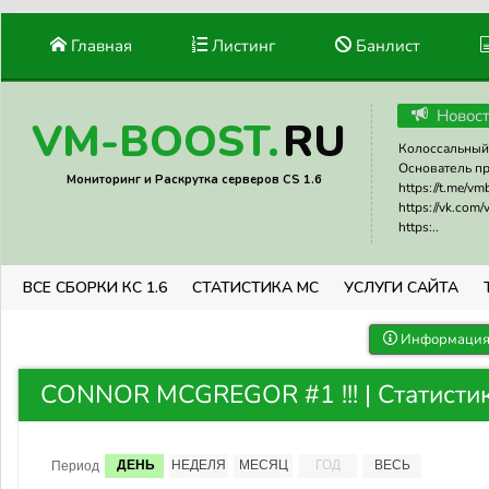
Главная
Листинг
Банлист
Новос
RU
VM-BOOST.
Колоссальный 
Основатель прое
Мониторинг и Раскрутка серверов CS 1.6
https://t.me/v
https://vk.com
https:..
ВСЕ СБОРКИ КС 1.6
СТАТИСТИКА МС
УСЛУГИ САЙТА
Информация 
CONNOR MCGREGOR #1 !!! | Статисти
ДЕНЬ
НЕДЕЛЯ
МЕСЯЦ
ГОД
ВЕСЬ
Период