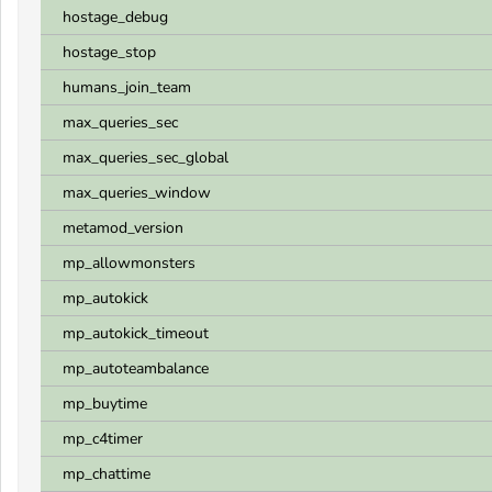
hostage_debug
hostage_stop
humans_join_team
max_queries_sec
max_queries_sec_global
max_queries_window
metamod_version
mp_allowmonsters
mp_autokick
mp_autokick_timeout
mp_autoteambalance
mp_buytime
mp_c4timer
mp_chattime