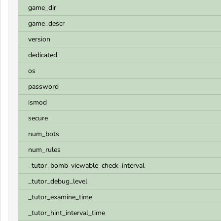
game_dir
game_descr
version
dedicated
os
password
ismod
secure
num_bots
num_rules
_tutor_bomb_viewable_check_interval
_tutor_debug_level
_tutor_examine_time
_tutor_hint_interval_time