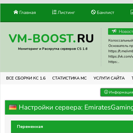
Главная
Листинг
Банлист
Новос
RU
VM-BOOST.
Колоссальный 
Основатель прое
Мониторинг и Раскрутка серверов CS 1.6
https://t.me/v
https://vk.com
https:..
ВСЕ СБОРКИ КС 1.6
СТАТИСТИКА МС
УСЛУГИ САЙТА
Информация 
Настройки сервера: EmiratesGami
Переменная