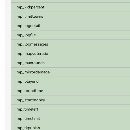
mp_kickpercent
mp_limitteams
mp_logdetail
mp_logfile
mp_logmessages
mp_mapvoteratio
mp_maxrounds
mp_mirrordamage
mp_playerid
mp_roundtime
mp_startmoney
mp_timeleft
mp_timelimit
mp_tkpunish