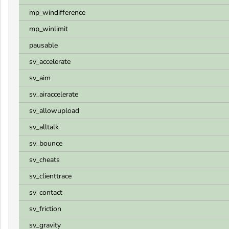
mp_windifference
mp_winlimit
pausable
sv_accelerate
sv_aim
sv_airaccelerate
sv_allowupload
sv_alltalk
sv_bounce
sv_cheats
sv_clienttrace
sv_contact
sv_friction
sv_gravity