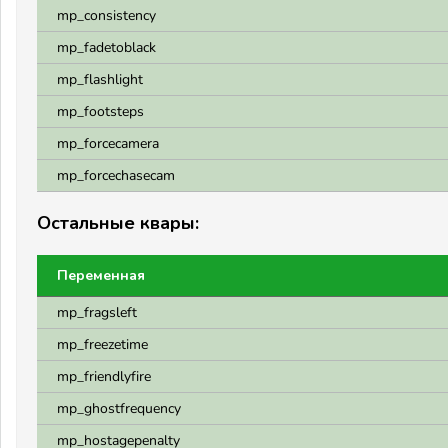
mp_consistency
mp_fadetoblack
mp_flashlight
mp_footsteps
mp_forcecamera
mp_forcechasecam
Остальные квары:
Переменная
mp_fragsleft
mp_freezetime
mp_friendlyfire
mp_ghostfrequency
mp_hostagepenalty