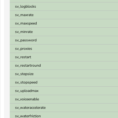
sv_logblocks
sv_maxrate
sv_maxspeed
sv_minrate
sv_password
sv_proxies
sv_restart
sv_restartround
sv_stepsize
sv_stopspeed
sv_uploadmax
sv_voiceenable
sv_wateraccelerate
sv_waterfriction