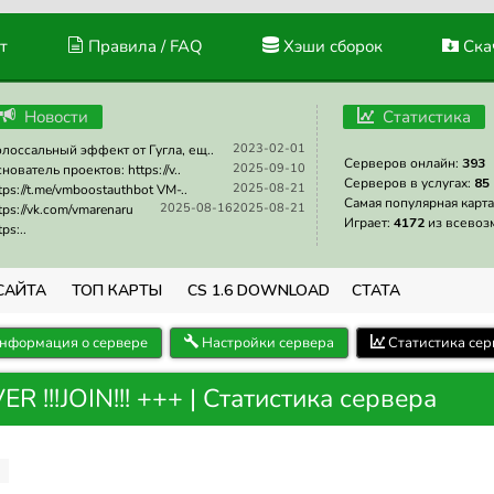
т
Правила / FAQ
Хэши сборок
Скач
Новости
Статистика
2023-02-01
лоссальный эффект от Гугла, ещ..
Серверов онлайн:
393
2025-09-10
нователь проектов: https://v..
Серверов в услугах:
85
2025-08-21
tps://t.me/vmboostauthbot VM-..
Самая популярная карта
2025-08-16
2025-08-21
tps://vk.com/vmarenaru
Играет:
4172
из всевоз
tps:..
САЙТА
ТОП КАРТЫ
CS 1.6 DOWNLOAD
СТАТА
нформация о сервере
Настройки сервера
Статистика сер
!!!JOIN!!! +++ | Статистика сервера