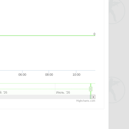
0
06:00
08:00
10:00
. '26
Июль. '26
Highcharts.com