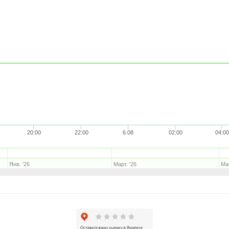
20:00
22:00
6.08
02:00
04:00
Янв. '26
Март. '26
Май