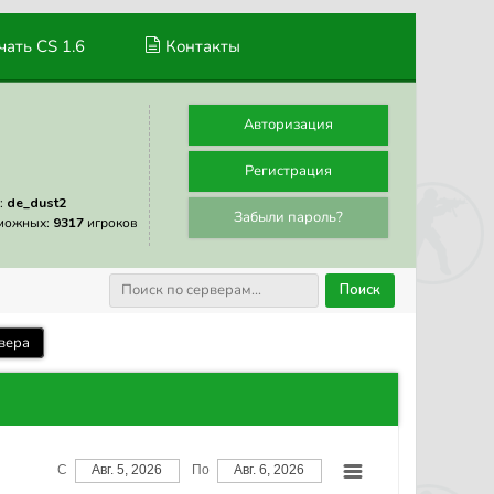
ать CS 1.6
Контакты
Авторизация
Регистрация
:
de_dust2
Забыли пароль?
можных:
9317
игроков
Поиск
вера
С
Авг. 5, 2026
По
Авг. 6, 2026