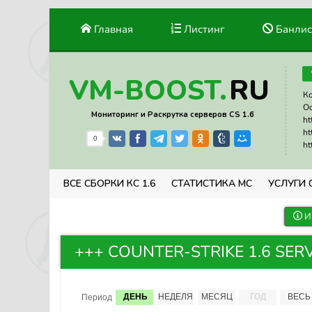
Главная
Листинг
Банлис
RU
VM-BOOST.
Ко
Ос
Мониторинг и Раскрутка серверов CS 1.6
ht
ht
0
ht
ВСЕ СБОРКИ КС 1.6
СТАТИСТИКА МС
УСЛУГИ 
И
+++ COUNTER-STRIKE 1.6 SERVER 
ДЕНЬ
НЕДЕЛЯ
МЕСЯЦ
ГОД
ВЕСЬ
Период