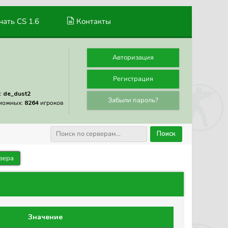
ать CS 1.6
Контакты
Авторизация
Регистрация
:
de_dust2
Забыли пароль?
можных:
8264
игроков
Поиск
вера
Значение