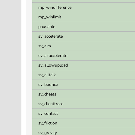
mp_windifference
mp_winlimit
pausable
sv_accelerate
sv_aim
sv_airaccelerate
sv_allowupload
sv_alltalk
sv_bounce
sv_cheats
sv_clienttrace
sv_contact
sv_friction
sv_gravity