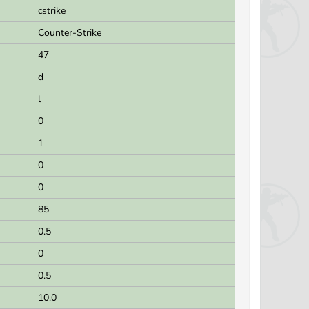
cstrike
Counter-Strike
47
d
l
0
1
0
0
85
0.5
0
0.5
10.0