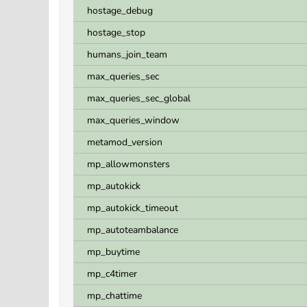
hostage_debug
hostage_stop
humans_join_team
max_queries_sec
max_queries_sec_global
max_queries_window
metamod_version
mp_allowmonsters
mp_autokick
mp_autokick_timeout
mp_autoteambalance
mp_buytime
mp_c4timer
mp_chattime