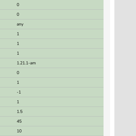
0
0
any
1
1
1
1.21.1-am
0
1
-1
1
1.5
45
10