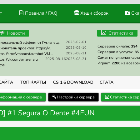
т
Правила / FAQ
Хэши сборок
Скач
Новости
Статистика
2023-02-01
лоссальный эффект от Гугла, ещ..
Серверов онлайн:
394
2025-09-10
нователь проектов: https://v..
Серверов в услугах:
85
2025-08-21
tps://t.me/vmboostauthbot VM-..
Самая популярная карта
2025-08-16
2025-08-21
tps://vk.com/vmarenaru
Играет:
2280
из всевоз
tps:..
САЙТА
ТОП КАРТЫ
CS 1.6 DOWNLOAD
СТАТА
нформация о сервере
Настройки сервера
Статистика сер
D] #1 Segura O Dente #4FUN