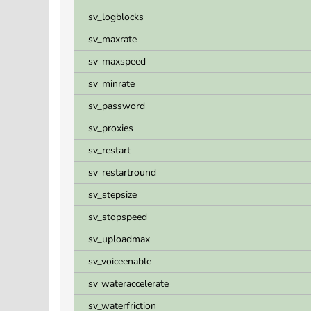
sv_logblocks
sv_maxrate
sv_maxspeed
sv_minrate
sv_password
sv_proxies
sv_restart
sv_restartround
sv_stepsize
sv_stopspeed
sv_uploadmax
sv_voiceenable
sv_wateraccelerate
sv_waterfriction