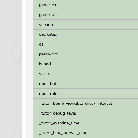
game_dir
game_descr
version
dedicated
os
password
ismod
secure
num_bots
num_rules
_tutor_bomb_viewable_check_interval
_tutor_debug_level
_tutor_examine_time
_tutor_hint_interval_time