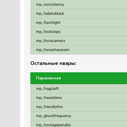
mp_consistency
mp_fadetoblack
mp_flashlight
mp_footsteps
mp_forcecamera
mp_forcechasecam
Остальные квары:
Переменная
mp_fragsleft
mp_freezetime
mp_friendlyfire
mp_ghostfrequency
mp_hostagepenalty