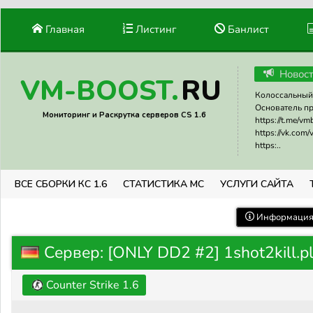
Главная
Листинг
Банлист
Новос
RU
VM-BOOST.
Колоссальный 
Основатель прое
Мониторинг и Раскрутка серверов CS 1.6
https://t.me/v
https://vk.com
https:..
ВСЕ СБОРКИ КС 1.6
СТАТИСТИКА МС
УСЛУГИ САЙТА
Информация 
Сервер: [ONLY DD2 #2] 1shot2kill.p
Counter Strike 1.6