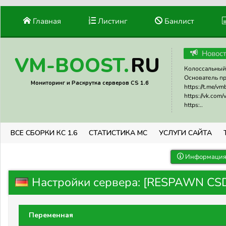
Главная
Листинг
Банлист
Новос
RU
VM-BOOST.
Колоссальный 
Основатель прое
Мониторинг и Раскрутка серверов CS 1.6
https://t.me/v
https://vk.com
https:..
ВСЕ СБОРКИ КС 1.6
СТАТИСТИКА МС
УСЛУГИ САЙТА
Информация 
Настройки сервера: [RESPAWN CS
Переменная