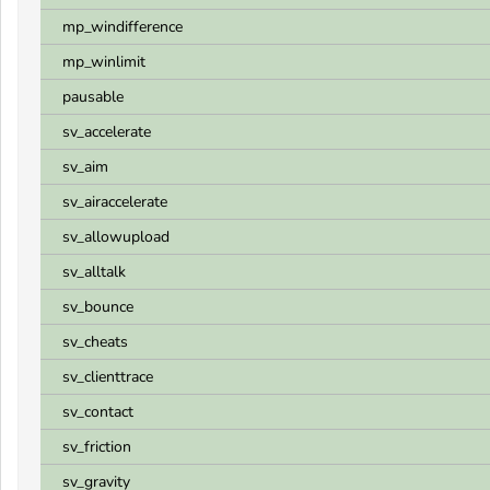
mp_windifference
mp_winlimit
pausable
sv_accelerate
sv_aim
sv_airaccelerate
sv_allowupload
sv_alltalk
sv_bounce
sv_cheats
sv_clienttrace
sv_contact
sv_friction
sv_gravity