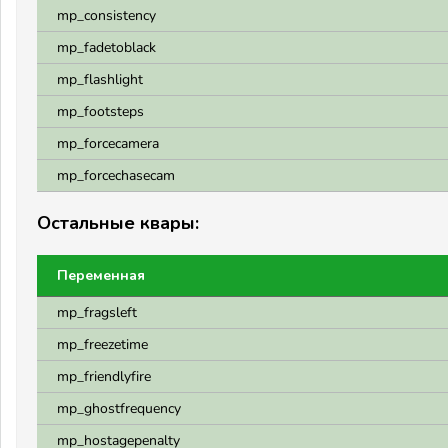
mp_consistency
mp_fadetoblack
mp_flashlight
mp_footsteps
mp_forcecamera
mp_forcechasecam
Остальные квары:
Переменная
mp_fragsleft
mp_freezetime
mp_friendlyfire
mp_ghostfrequency
mp_hostagepenalty