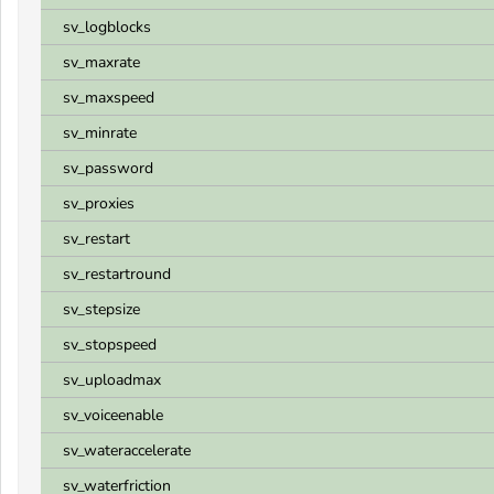
sv_logblocks
sv_maxrate
sv_maxspeed
sv_minrate
sv_password
sv_proxies
sv_restart
sv_restartround
sv_stepsize
sv_stopspeed
sv_uploadmax
sv_voiceenable
sv_wateraccelerate
sv_waterfriction