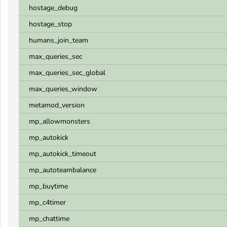
hostage_debug
hostage_stop
humans_join_team
max_queries_sec
max_queries_sec_global
max_queries_window
metamod_version
mp_allowmonsters
mp_autokick
mp_autokick_timeout
mp_autoteambalance
mp_buytime
mp_c4timer
mp_chattime