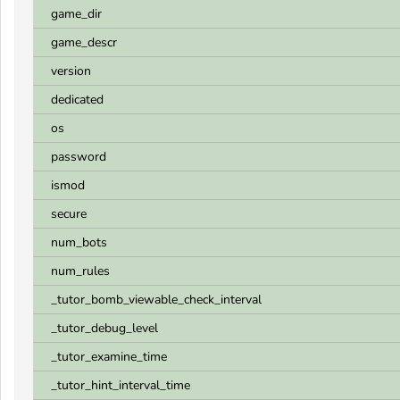
game_dir
game_descr
version
dedicated
os
password
ismod
secure
num_bots
num_rules
_tutor_bomb_viewable_check_interval
_tutor_debug_level
_tutor_examine_time
_tutor_hint_interval_time