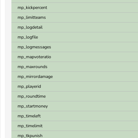
mp_kickpercent
mp_limitteams
mp_logdetail
mp_logfile
mp_logmessages
mp_mapvoteratio
mp_maxrounds
mp_mirrordamage
mp_playerid
mp_roundtime
mp_startmoney
mp_timeleft
mp_timelimit
mp_tkpunish