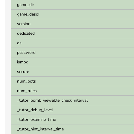
game_dir
game_descr
version
dedicated
os
password
ismod
secure
num_bots
num_rules
_tutor_bomb_viewable_check_interval
_tutor_debug_level
_tutor_examine_time
_tutor_hint_interval_time