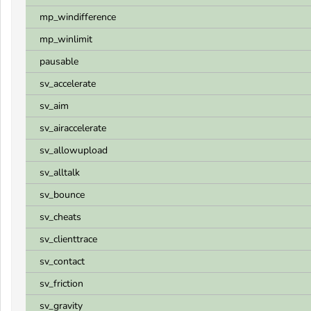
mp_windifference
mp_winlimit
pausable
sv_accelerate
sv_aim
sv_airaccelerate
sv_allowupload
sv_alltalk
sv_bounce
sv_cheats
sv_clienttrace
sv_contact
sv_friction
sv_gravity