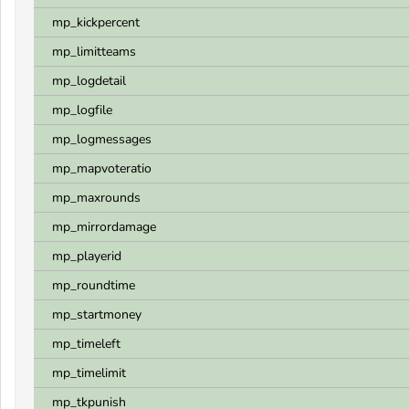
mp_kickpercent
mp_limitteams
mp_logdetail
mp_logfile
mp_logmessages
mp_mapvoteratio
mp_maxrounds
mp_mirrordamage
mp_playerid
mp_roundtime
mp_startmoney
mp_timeleft
mp_timelimit
mp_tkpunish