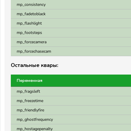
mp_consistency
mp_fadetoblack
mp_flashlight
mp_footsteps
mp_forcecamera
mp_forcechasecam
Остальные квары:
Переменная
mp_fragsleft
mp_freezetime
mp_friendlyfire
mp_ghostfrequency
mp_hostagepenalty