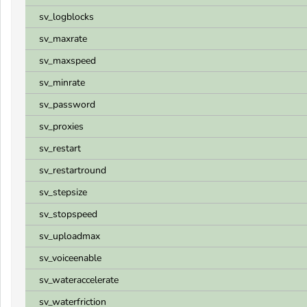
sv_logblocks
sv_maxrate
sv_maxspeed
sv_minrate
sv_password
sv_proxies
sv_restart
sv_restartround
sv_stepsize
sv_stopspeed
sv_uploadmax
sv_voiceenable
sv_wateraccelerate
sv_waterfriction