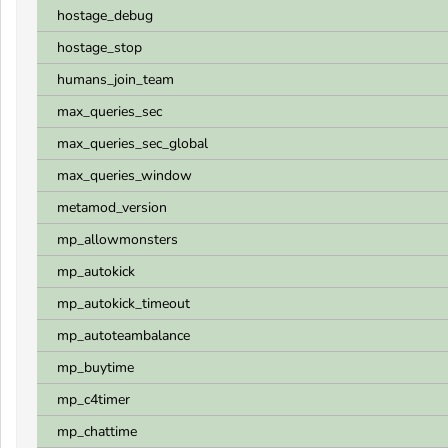
hostage_debug
hostage_stop
humans_join_team
max_queries_sec
max_queries_sec_global
max_queries_window
metamod_version
mp_allowmonsters
mp_autokick
mp_autokick_timeout
mp_autoteambalance
mp_buytime
mp_c4timer
mp_chattime