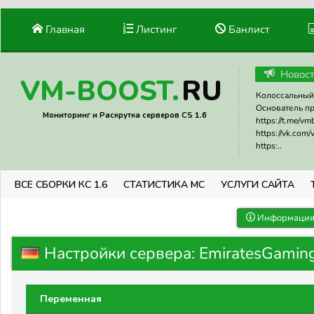
Главная
Листинг
Банлист
Новос
RU
VM-BOOST.
Колоссальный 
Основатель прое
Мониторинг и Раскрутка серверов CS 1.6
https://t.me/v
https://vk.com
https:..
ВСЕ СБОРКИ КС 1.6
СТАТИСТИКА МС
УСЛУГИ САЙТА
Информация 
Настройки сервера: EmiratesGami
Переменная