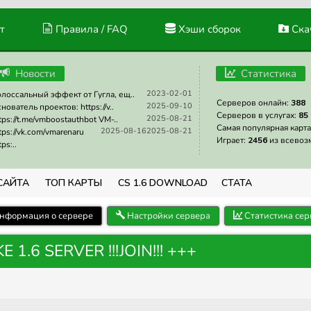
т
Правила / FAQ
Хэши сборок
Скач
Новости
Статистика
2023-02-01
лоссальный эффект от Гугла, ещ..
Серверов онлайн:
388
2025-09-10
нователь проектов: https://v..
Серверов в услугах:
85
2025-08-21
tps://t.me/vmboostauthbot VM-..
Самая популярная карта
2025-08-16
2025-08-21
tps://vk.com/vmarenaru
Играет:
2456
из всевоз
tps:..
САЙТА
ТОП КАРТЫ
CS 1.6 DOWNLOAD
СТАТА
нформация о сервере
Настройки сервера
Статистика сер
1.6 SERVER !!!JOIN!!! +++