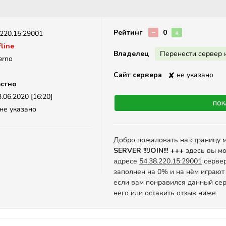
Описание
Рейтинг
−
0
+
.220.15:29001
line
Владелец
Перенести сервер 
erno
Сайт сервера
✘
не указано
стно
.06.2020 [16:20]
Пок
не указано
Добро пожаловать на страницу 
SERVER !!!JOIN!!! +++
здесь вы мо
адресе
54.38.220.15:29001
сервер
заполнен на 0% и на нём играют
если вам понравился данный сер
него или оставить отзыв ниже