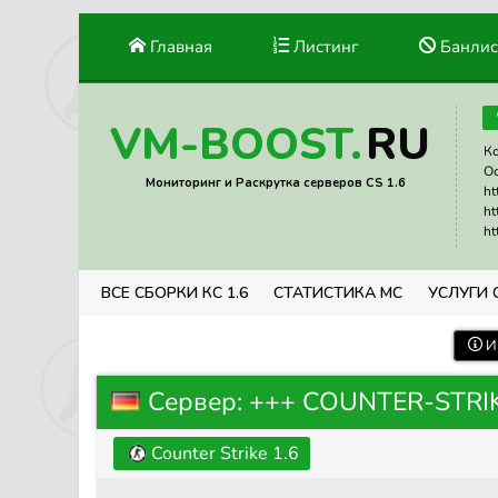
Главная
Листинг
Банлис
RU
VM-BOOST.
Ко
Ос
Мониторинг и Раскрутка серверов CS 1.6
ht
ht
ht
ВСЕ СБОРКИ КС 1.6
СТАТИСТИКА МС
УСЛУГИ 
И
Сервер: +++ COUNTER-STRIKE 
Counter Strike 1.6