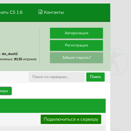
ать CS 1.6
Контакты
Авторизация
Регистрация
:
de_dust2
Забыли пароль?
можных:
8135
игроков
Поиск
вера
Подключиться к серверу