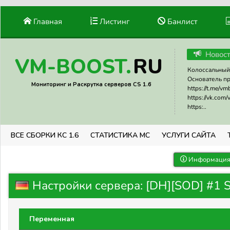
Главная
Листинг
Банлист
Новос
RU
VM-BOOST.
Колоссальный 
Основатель прое
Мониторинг и Раскрутка серверов CS 1.6
https://t.me/v
https://vk.com
https:..
ВСЕ СБОРКИ КС 1.6
СТАТИСТИКА МС
УСЛУГИ САЙТА
Информация 
Настройки сервера: [DH][SOD] #1 
Переменная