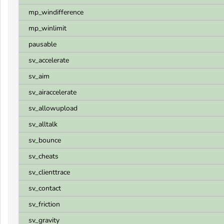
mp_windifference
mp_winlimit
pausable
sv_accelerate
sv_aim
sv_airaccelerate
sv_allowupload
sv_alltalk
sv_bounce
sv_cheats
sv_clienttrace
sv_contact
sv_friction
sv_gravity