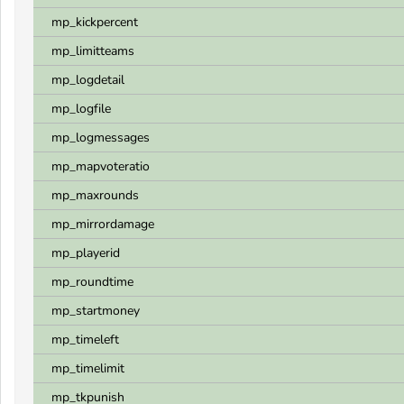
mp_kickpercent
mp_limitteams
mp_logdetail
mp_logfile
mp_logmessages
mp_mapvoteratio
mp_maxrounds
mp_mirrordamage
mp_playerid
mp_roundtime
mp_startmoney
mp_timeleft
mp_timelimit
mp_tkpunish