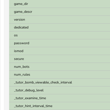
game_dir
game_descr
version
dedicated
os
password
ismod
secure
num_bots
num_rules
_tutor_bomb_viewable_check_interval
_tutor_debug_level
_tutor_examine_time
_tutor_hint_interval_time