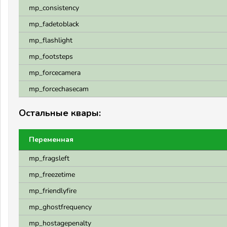
mp_consistency
mp_fadetoblack
mp_flashlight
mp_footsteps
mp_forcecamera
mp_forcechasecam
Остальные квары:
Переменная
mp_fragsleft
mp_freezetime
mp_friendlyfire
mp_ghostfrequency
mp_hostagepenalty