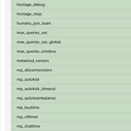
hostage_debug
hostage_stop
humans_join_team
max_queries_sec
max_queries_sec_global
max_queries_window
metamod_version
mp_allowmonsters
mp_autokick
mp_autokick_timeout
mp_autoteambalance
mp_buytime
mp_c4timer
mp_chattime