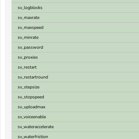
sv_logblocks
sv_maxrate
sv_maxspeed
sv_minrate
sv_password
sv_proxies
sv_restart
sv_restartround
sv_stepsize
sv_stopspeed
sv_uploadmax
sv_voiceenable
sv_wateraccelerate
sv_waterfriction