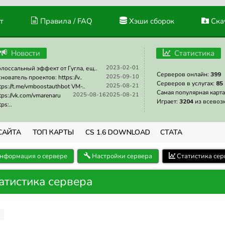
т
Правила / FAQ
Хэши сборок
Скач
Новости
Статистика
2023-02-01
лоссальный эффект от Гугла, ещ..
Серверов онлайн:
399
2025-09-10
нователь проектов: https://v..
Серверов в услугах:
85
2025-08-21
tps://t.me/vmboostauthbot VM-..
Самая популярная карта
2025-08-16
2025-08-21
tps://vk.com/vmarenaru
Играет:
3204
из всевоз
tps:..
САЙТА
ТОП КАРТЫ
CS 1.6 DOWNLOAD
СТАТА
нформация о сервере
Настройки сервера
Статистика сер
татистика сервера