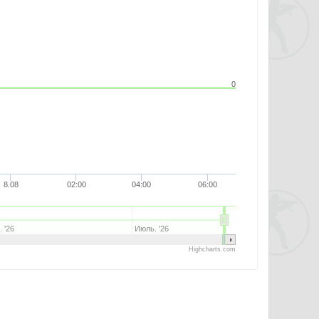
0
8.08
02:00
04:00
06:00
 '26
Июль. '26
Highcharts.com