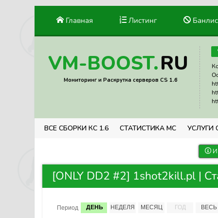
Главная
Листинг
Банлис
RU
VM-BOOST.
Ко
Ос
Мониторинг и Раскрутка серверов CS 1.6
ht
ht
ht
ВСЕ СБОРКИ КС 1.6
СТАТИСТИКА МС
УСЛУГИ 
И
[ONLY DD2 #2] 1shot2kill.pl | С
ДЕНЬ
НЕДЕЛЯ
МЕСЯЦ
ГОД
ВЕСЬ
Период