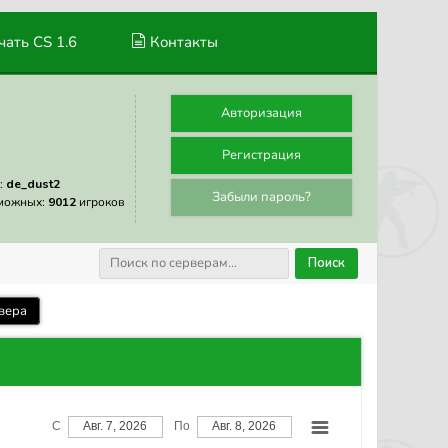
ать CS 1.6
Контакты
Авторизация
Регистрация
:
de_dust2
Забыли пароль?
можных:
9012
игроков
Поиск
вера
С
Авг. 7, 2026
По
Авг. 8, 2026