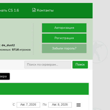
ать CS 1.6
Контакты
Авторизация
Регистрация
:
de_dust2
Забыли пароль?
можных:
9716
игроков
Поиск
вера
С
Авг. 7, 2026
По
Авг. 8, 2026