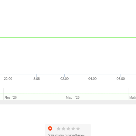
22:00
8.08
02:00
04:00
06:00
Янв. '26
Март. '26
Май.