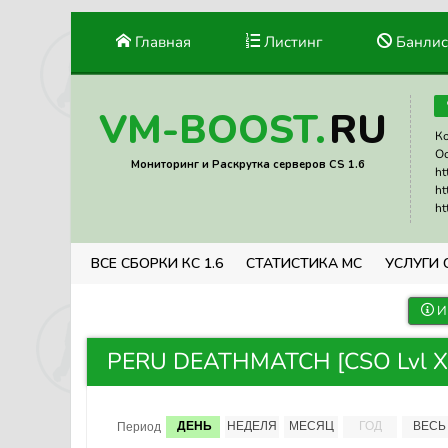
Главная
Листинг
Банлис
RU
VM-BOOST.
Ко
Ос
Мониторинг и Раскрутка серверов CS 1.6
ht
ht
ht
ВСЕ СБОРКИ КС 1.6
СТАТИСТИКА МС
УСЛУГИ 
И
PERU DEATHMATCH [CSO Lvl XP 
ДЕНЬ
НЕДЕЛЯ
МЕСЯЦ
ГОД
ВЕСЬ
Период