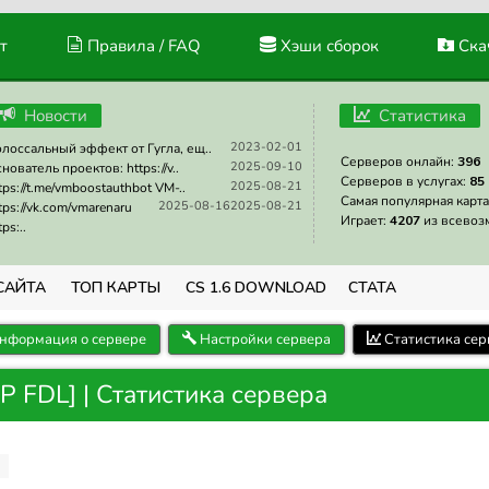
т
Правила / FAQ
Хэши сборок
Скач
Новости
Статистика
2023-02-01
лоссальный эффект от Гугла, ещ..
Серверов онлайн:
396
2025-09-10
нователь проектов: https://v..
Серверов в услугах:
85
2025-08-21
tps://t.me/vmboostauthbot VM-..
Самая популярная карта
2025-08-16
2025-08-21
tps://vk.com/vmarenaru
Играет:
4207
из всевоз
tps:..
САЙТА
ТОП КАРТЫ
CS 1.6 DOWNLOAD
СТАТА
нформация о сервере
Настройки сервера
Статистика сер
FDL] | Статистика сервера