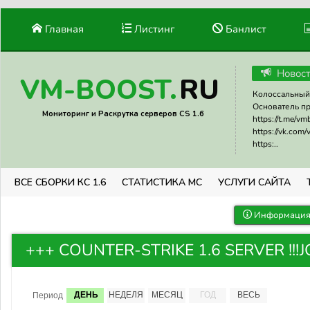
Главная
Листинг
Банлист
Новос
RU
VM-BOOST.
Колоссальный 
Основатель прое
Мониторинг и Раскрутка серверов CS 1.6
https://t.me/v
https://vk.com
https:..
ВСЕ СБОРКИ КС 1.6
СТАТИСТИКА МС
УСЛУГИ САЙТА
Информация 
+++ COUNTER-STRIKE 1.6 SERVER !!!JOI
ДЕНЬ
НЕДЕЛЯ
МЕСЯЦ
ГОД
ВЕСЬ
Период