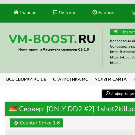
Главная
Листинг
Банлист
Новос
RU
VM-BOOST.
Колоссальный 
Основатель прое
Мониторинг и Раскрутка серверов CS 1.6
https://t.me/v
https://vk.com
https:..
ВСЕ СБОРКИ КС 1.6
СТАТИСТИКА МС
УСЛУГИ САЙТА
Информация 
Сервер: [ONLY DD2 #2] 1shot2kill.p
Counter Strike 1.6