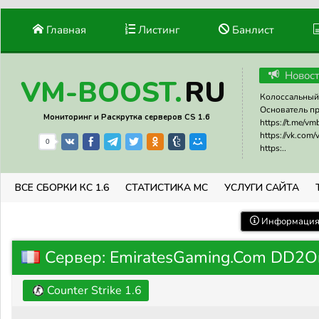
Главная
Листинг
Банлист
Новос
RU
VM-BOOST.
Колоссальный 
Основатель прое
Мониторинг и Раскрутка серверов CS 1.6
https://t.me/v
https://vk.com
0
https:..
ВСЕ СБОРКИ КС 1.6
СТАТИСТИКА МС
УСЛУГИ САЙТА
Информация 
Сервер: EmiratesGaming.Com DD2O
Counter Strike 1.6